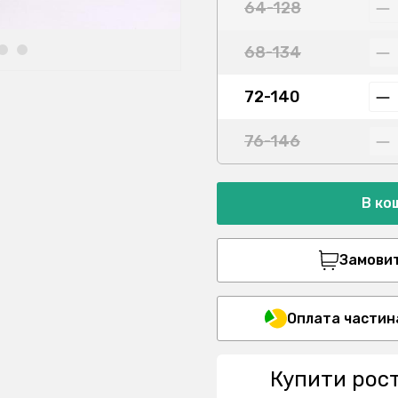
64-128
68-134
72-140
76-146
В ко
Замовити
Оплата частин
Купити рос