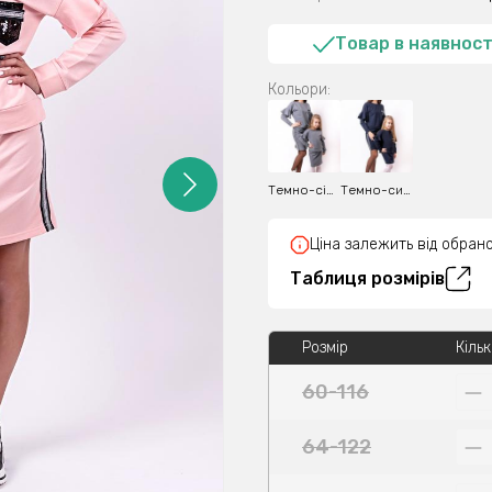
Товар в наявност
Кольори:
Темно-сірий
Темно-синій
Ціна залежить від обрано
Таблиця розмірів
Розмір
Кільк
60-116
64-122