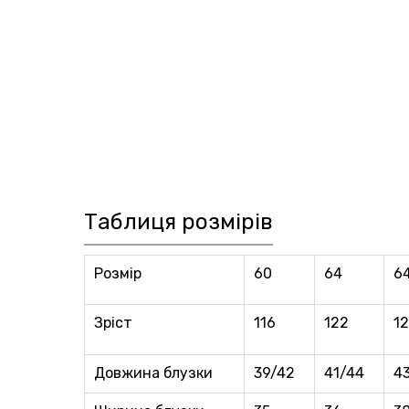
Таблиця розмірів
Розмір
60
64
6
Зріст
116
122
1
Довжина блузки
39/42
41/44
4