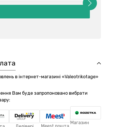
плата
овлень в інтернет-магазині «Valeotrikotage»
лення Вам буде запропоновано вибрати
вару:
Магазин
Meest пошта
та
Делівері