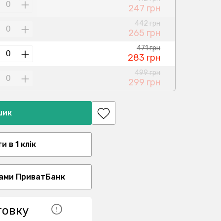
247 грн
442 грн
265 грн
471 грн
283 грн
499 грн
299 грн
шик
 в 1 клік
ами ПриватБанк
товку