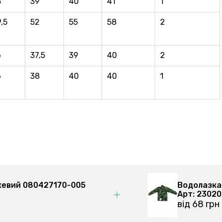
8
39
40
41
1
,5
52
55
58
2
6
37,5
39
40
2
6
38
40
40
1
жевий 080427170-005
Водолазка ди
Арт: 230206
від 68 грн