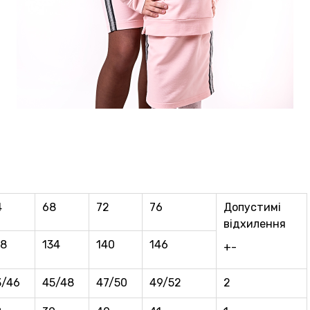
4
68
72
76
Допустимі
відхилення
28
134
140
146
+-
3/46
45/48
47/50
49/52
2