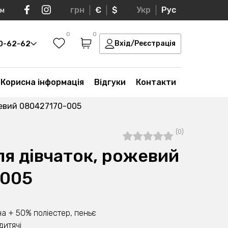
грн
€
$
Укр
Рус
ом
0
0
30-62-62
Вхід/Реєстрація
Корисна інформація
Відгуки
Контакти
жевий 080427170-005
(0)
я дівчаток, рожевий
-005
а + 50% поліестер, пеньє
дитячі