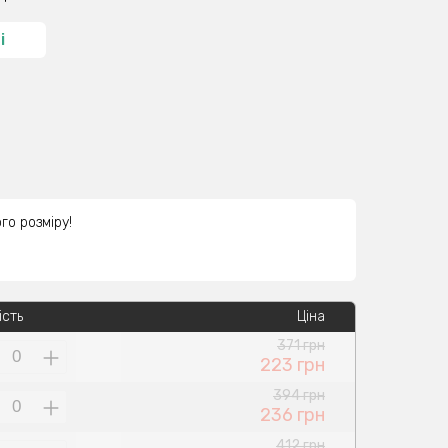
і
го розміру!
ість
Ціна
371 грн
223 грн
394 грн
236 грн
412 грн