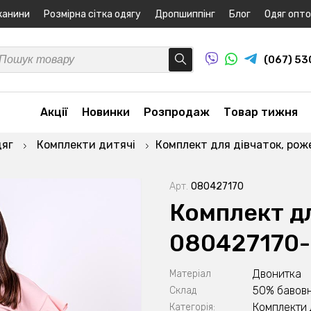
канини
Розмірна сітка одягу
Дропшиппінг
Блог
Одяг опт
(067) 5
Акції
Новинки
Розпродаж
Товар тижня
дяг
Комплекти дитячі
Комплект для дівчаток, ро
Арт.
080427170
Комплект дл
080427170
Двонитка
Матеріал
50% бавовн
Склад
Комплекти 
Категорія: