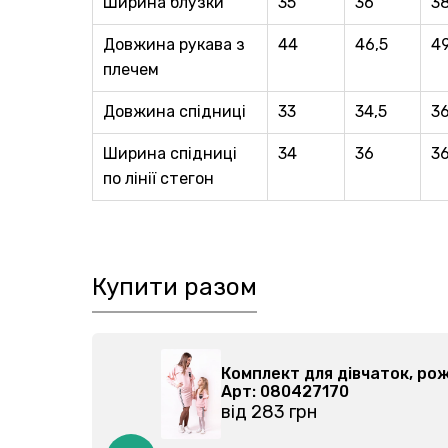
Ширина блузки
35
36
3
Довжина рукава з
44
46,5
49
плечем
Довжина спідниці
33
34,5
3
Ширина спідниці
34
36
3
по лінії стегон
Купити разом
02-079
Комплект для дівчаток, ро
Арт: 080427170
від 283 грн