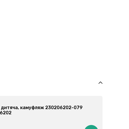
тяча, сірий меланж 230206205-027
205