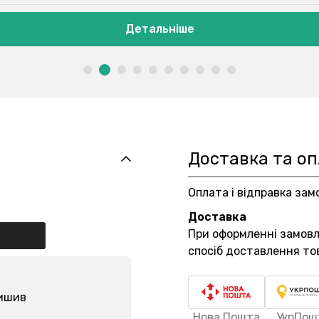
Детальніше
Доставка та о
Оплата і відправка зам
Доставка
При оформленні замов
спосіб доставлення то
лишив
Нова Пошта
УкрПош