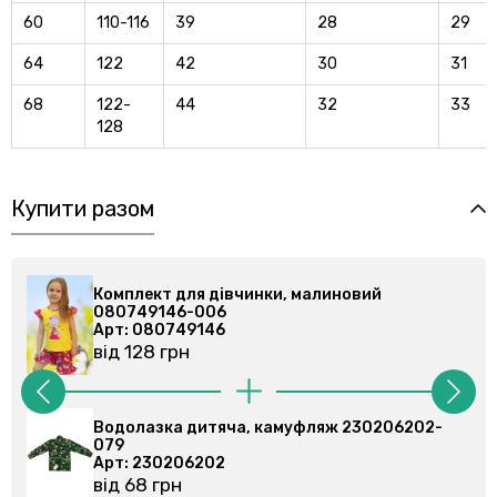
60
110-116
39
28
29
64
122
42
30
31
68
122-
44
32
33
128
Купити разом
Комплект для дівчинки, малиновий
080749146-006
Арт: 080749146
від 128 грн
Водолазка дитяча, камуфляж 230206202-
079
Арт: 230206202
від 68 грн