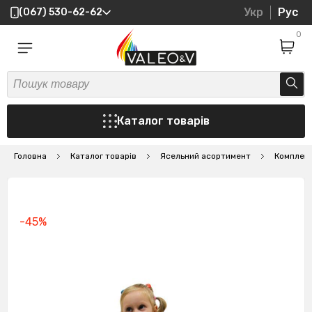
Укр
Рус
(067) 530-62-62
0
Каталог товарів
Головна
Каталог товарів
Ясельний асортимент
Комплект
-45%