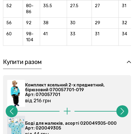
52
80-
35.5
27.5
27
31
86
56
92
38
30
29
32
60
98-
41
33
31
34
104
Купити разом
Комплект ясельний 2-х предметний,
бірюзовий 070057701-019
Арт: 070057701
від 216 грн
Боді для малюків, асорті 020049305-000
Арт: 020049305
від 44 грн