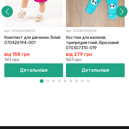
Арт:
070426194001
Арт:
070307310019
Комплект для дівчинки, білий
Костюм для малюків,
070426194-001
трипредметний, бірюзовий
070307310-019
від 158 грн
від 279 грн
197 грн
507 грн
Детальніше
Детальніше