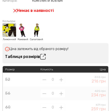
Комплекти ясельні
Категорія:
Немає в наявності
Кольори:
Лимонний
Рожевий
Салатовий
Ціна залежить від обраного розміру!
Таблиця розмірів
Розмір
Кількість
Ціна
393 грн
52
216 грн
425 грн
56
234 грн
471 грн
60
259 грн