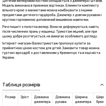
Дитячий велюровий костюм складається з джемпера і штанів.
Модель виконана в приємних відтінках. Елементи комплекту
вільного крою з манжетами можна комбінувати з іншими
предметами дитячого гардероба. Джемпер з довгим рукавом і
круглою горловиною доповнений вишивкою мавпочки.
Речі пошиті з полотна велюр. Вони не деформуються, навіть
після численних прань у машинці. Трикотаж міцний, але при
цьому добре розтягується, не вимагає особливого догляду.
Інтернет-магазин Валеотрикотаж пропонує купити за
прийнятною ціною костюм для дітей. Замовити товар можна
гуртом і вроздріб з доставленням у Кременчук та в інші міста
України.
Таблиця розмірів
Розмір
Зріст
Довжина
Довжина
Ширина
Шири
джемпера
рукава
джемпера
брюк