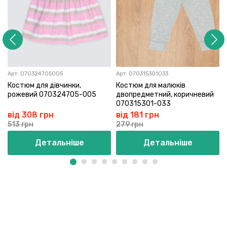
Арт:
070324705005
Арт:
070315301033
Костюм для дівчинки,
Костюм для малюків
рожевий 070324705-005
двопредметний, коричневий
070315301-033
від 308 грн
від 181 грн
513 грн
279 грн
Детальніше
Детальніше