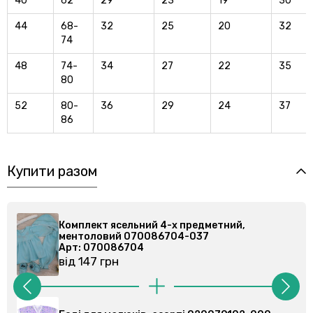
40
62
29
23
19
30
44
68-
32
25
20
32
74
48
74-
34
27
22
35
80
52
80-
36
29
24
37
86
Купити разом
Комплект ясельний 4-х предметний,
ментоловий 070086704-037
Арт: 070086704
від 147 грн