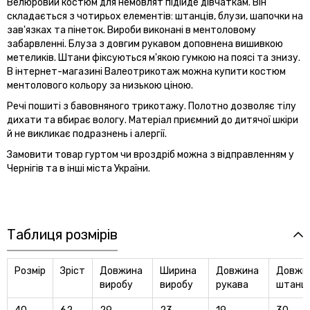
Велюровий костюм для немовлят підійде дівчаткам. Він
складається з чотирьох елементів: штанців, блузи, шапочки на
зав'язках та пінеток. Вироби виконані в ментоловому
забарвленні. Блуза з довгим рукавом доповнена вишивкою
метеликів. Штани фіксуються м'якою гумкою на поясі та знизу.
В інтернет-магазині Валеотрикотаж можна купити костюм
ментолового кольору за низькою ціною.
Речі пошиті з бавовняного трикотажу. Полотно дозволяє тілу
дихати та вбирає вологу. Матеріал приємний до дитячої шкіри
й не викликає подразнень і алергії.
Замовити товар гуртом чи вроздріб можна з відправленням у
Чернігів та в інші міста України.
Таблиця розмірів
Розмір
Зріст
Довжина
Ширина
Довжина
Довжи
виробу
виробу
рукава
штанці