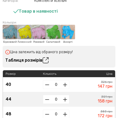
Комплекти ясельні
Категорія:
Товар в наявності
Кольори:
Бірюзовий
Лимонний
Рожевий
Салатовий
Ассорті
Ціна залежить від обраного розміру!
Таблиця розмірів
Розмір
Кількість
Ціна
326 грн
40
147 грн
351 грн
44
158 грн
383 грн
48
172 грн