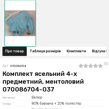
Про товар
Таблиця розмірів
Комплекти
Відгуки (
(0)
Арт.
070086704
Комплект ясельний 4-х
предметний, ментоловий
070086704-037
Велюр
Матеріал
80% бавовна + 20% поліестер
Склад