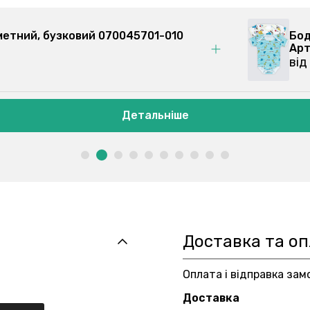
метний, бузковий 070045701-010
Бод
Арт
від
Детальніше
Доставка та о
Оплата і відправка зам
Доставка