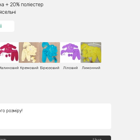
а + 20% поліестер
ясельні
і
Малиновий
Кремовий
Бірюзовий
Ліловий
Лимонний
го розміру!