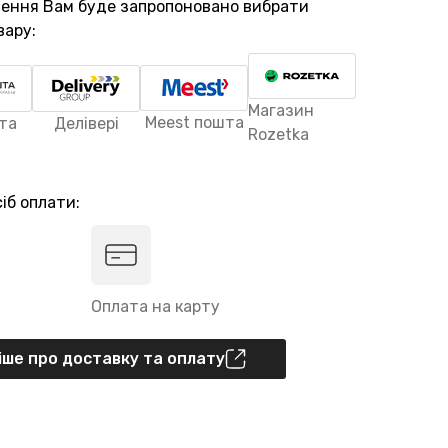
лення Вам буде запропоновано вибрати
вару:
Магазин
Meest пошта
та
Делівері
Rozetka
іб оплати:
Оплата на карту
ше про доставку та оплату