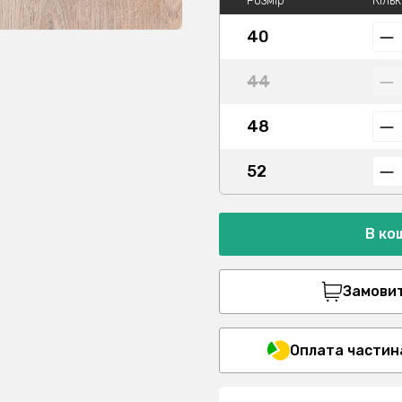
Розмір
Кільк
40
44
48
52
В ко
Замовити
Оплата частин