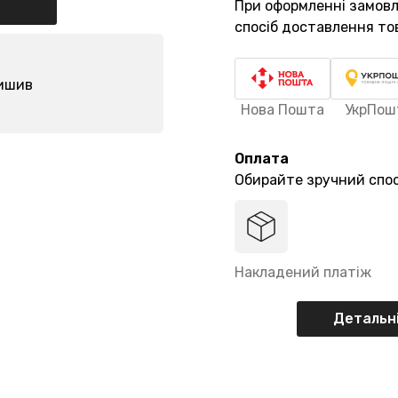
При оформленні замов
спосіб доставлення то
лишив
Нова Пошта
УкрПош
Оплата
Обирайте зручний спос
Накладений платіж
Детальні