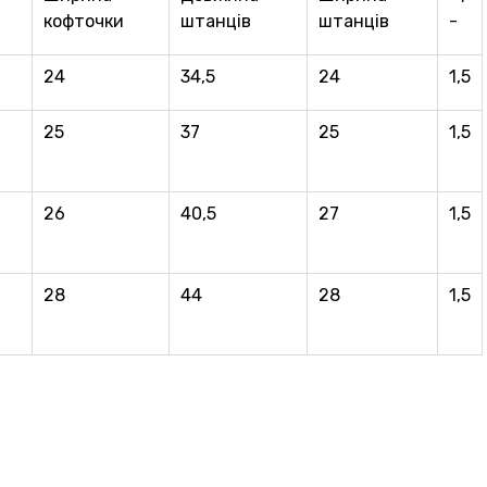
кофточки
штанців
штанців
-
24
34,5
24
1,5
25
37
25
1,5
26
40,5
27
1,5
28
44
28
1,5