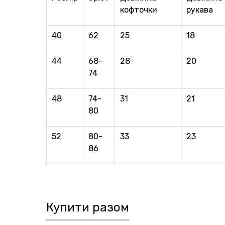
кофточки
рукава
40
62
25
18
44
68-
28
20
74
48
74-
31
21
80
52
80-
33
23
86
Купити разом