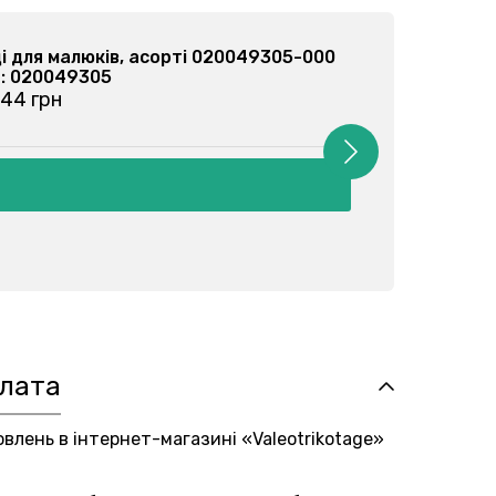
і для малюків, асорті 020079102-000
: 020079102
 44 грн
плата
овлень в інтернет-магазині «Valeotrikotage»