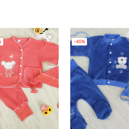
%
-45%