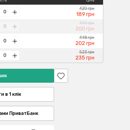
ість
Ціна
420 грн
189 грн
444 грн
200 грн
448 грн
202 грн
523 грн
235 грн
шик
 в 1 клік
ами ПриватБанк