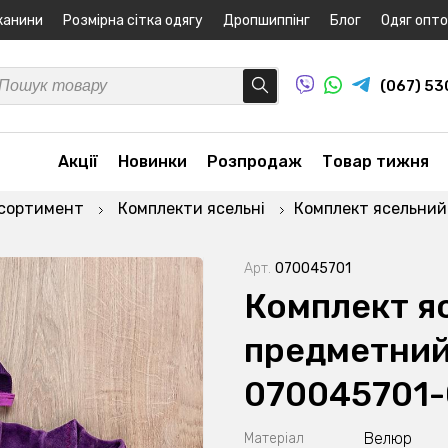
канини
Розмірна сітка одягу
Дропшиппінг
Блог
Одяг опт
(067) 5
Акції
Новинки
Розпродаж
Товар тижня
асортимент
Комплекти ясельні
Комплект ясельний
Арт.
070045701
Комплект я
предметний
070045701-
Велюр
Матеріал