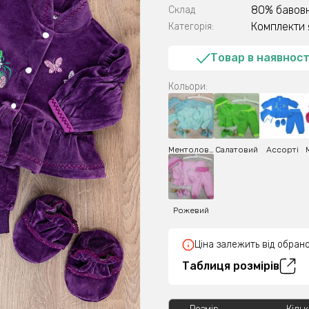
80% бавовн
Склад
Комплекти 
Категорія:
Товар в наявност
Кольори:
Ментоловий
Салатовий
Ассорті
Рожевий
Ціна залежить від обрано
Таблиця розмірів