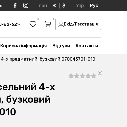
грн
€
$
Укр
Рус
ом
0
0
30-62-62
Вхід/Реєстрація
Корисна інформація
Відгуки
Контакти
 4-х предметний, бузковий 070045701-010
(0)
сельний 4-х
, бузковий
010