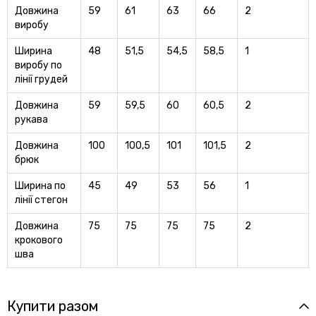
Довжина
59
61
63
66
2
виробу
Ширина
48
51,5
54,5
58,5
1
виробу по
лінії грудей
Довжина
59
59,5
60
60,5
2
рукава
Довжина
100
100,5
101
101,5
2
брюк
Ширина по
45
49
53
56
1
лінії стегон
Довжина
75
75
75
75
2
крокового
шва
Купити разом