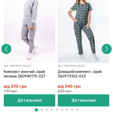
Арт:
360940170027
Арт:
360973102023
Комплект жіночий, сірий
Домашній комплект, сірий
меланж 360940170-027
360973102-023
від 395 грн
від 345 грн
719 грн
530 грн
Детальніше
Детальніше