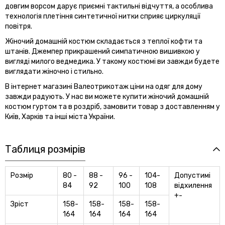
довгим ворсом дарує приємні тактильні відчуття, а
особлива
технологія плетіння синтетичної нитки сприяє
циркуляції
повітря.
Жіночий домашній костюм складається з теплої кофти та
штанів. Джемпер прикрашений симпатичною вишивкою у
вигляді милого ведмедика. У такому костюмі ви завжди
будете
виглядати жіночно і стильно.
В інтернет магазині Валеотрикотаж ціни на одяг для дому
завжди радують. У нас ви можете купити жіночий домашній
костюм гуртом та в роздріб, замовити товар з доставленням
у
Київ, Харків та інші міста України.
Таблиця розмірів
Розмір
80 -
88 -
96 -
104-
Допустимі
84
92
100
108
відхилення
+-
Зріст
158-
158-
158-
158-
164
164
164
164