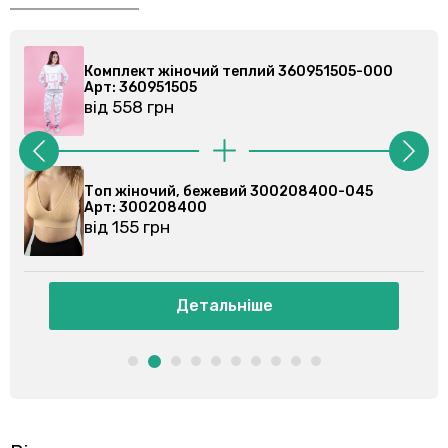
лий 360951505-000
Комплект жіночий теплий 3
Арт: 360951505
від 558 грн
й 300208400-045
Топ жіночий, молочний 300
Арт: 300208400
від 155 грн
іше
Детальніше