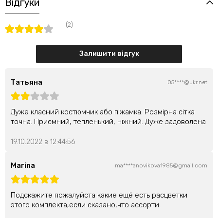
Відгуки
(2)
Залишити відгук
Татьяна
05****@ukr.net
Дуже класний костюмчик або піжамка. Розмірна сітка
точна. Приємний, тепленький, ніжний. Дуже задоволена
19.10.2022 в 12:44:56
Marina
ma****anovikova1985@gmail.com
Подскажите пожалуйста какие ещё есть расцветки
этого комплекта,если сказано,что ассорти.