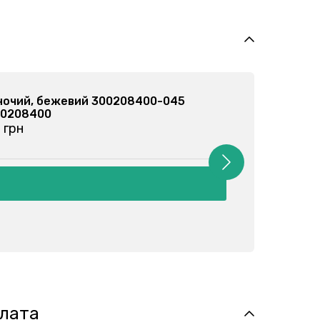
п жіночий, молочний 300208400-035
т: 300208400
д 155 грн
плата