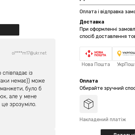
Оплата і відправка зам
Доставка
При оформленні замов
спосіб доставлення то
ol****m17@ukr.net
Нова Пошта
УкрПош
 співпадає із
таки немає)) може
Оплата
 манжети, було б
Обирайте зручний спос
юк, але у мене
у це зрозуміло.
Накладений платіж