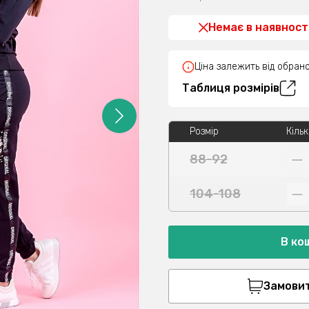
Немає в наявност
Ціна залежить від обрано
Таблиця розмірів
Розмір
Кільк
88-92
104-108
В ко
Замовити