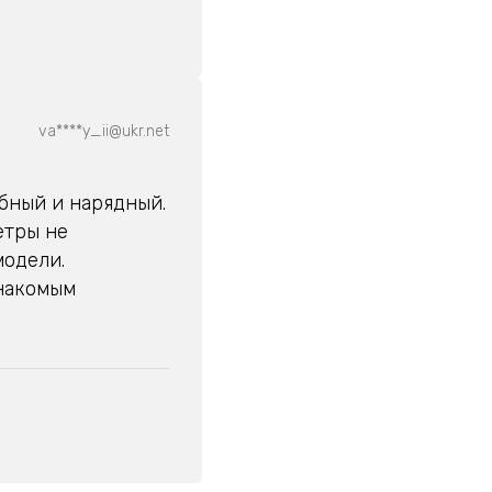
va****y_ii@ukr.net
бный и нарядный.
етры не
модели.
накомым