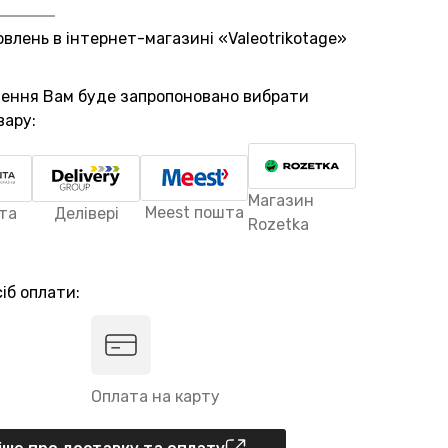
овлень в інтернет-магазині «Valeotrikotage»
лення Вам буде запропоновано вибрати
вару:
Магазин
Meest пошта
та
Делівері
Rozetka
іб оплати:
Оплата на карту