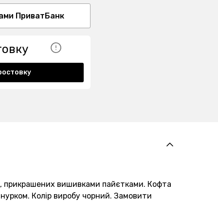
ами ПриватБанк
товку
ростовку
к, прикрашених вишивками пайєтками. Кофта
нурком. Колір виробу чорний. Замовити