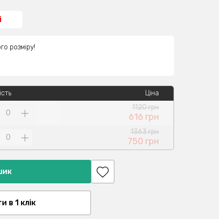
і
го розміру!
ість
Ціна
1120 грн
616 грн
1363 грн
750 грн
шик
 в 1 клік