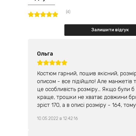
(4)
Залишити відгук
Ольга
Костюм гарний, пошив якісний, розмір
описом - все підійшло! Але манжетів 
це особливість розміру... Якщо були б
краще, трошки не хватає довжини бр
зріст 170, а в описі розміру - 164, том
10.05.2022 в 12:42:16