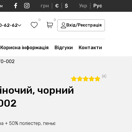
грн
€
$
Укр
Рус
ом
0
0
30-62-62
Вхід/Реєстрація
Корисна інформація
Відгуки
Контакти
70-002
(4)
іночий, чорний
002
а + 50% поліестер, пеньє