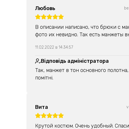
Любовь
be
В описании написано, что брюки с ма
фото их невидно. Так есть манжеты в
11.02.2022 в 14:34:57
Відповідь адміністратора
Так, манжет в тон основного полотна
помітні.
Вита
v
Крутой костюм. Очень удобный. Спасиб