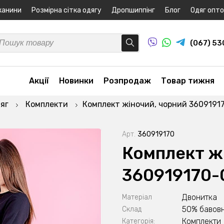
канини
Розмірна сітка одягу
Дропшиппінг
Блог
Одяг опт
(067) 5
Акції
Новинки
Розпродаж
Товар тижня
яг
Комплекти
Комплект жіночий, чорний 3609191
Арт.
360919170
Комплект ж
360919170-
Двонитка
Матеріал
50% бавовн
Склад
Комплекти
Категорія: