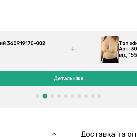
 чорний 360919170-002
То
Ар
ві
Детальніше
Доставка та о