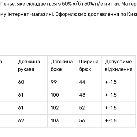
еньє, яке складається з 50% х/б і 50% п/е нитки. Матері
му інтернет-магазині. Оформлюємо доставлення по Києву
а
Довжина
Довжина
Ширина
Допустиме
рукава
брюк
брюк
відхилення
60
99
44
+-1.5
61
100
48
+-1.5
61
102
52
+-1.5
62
103
56
+-1.5