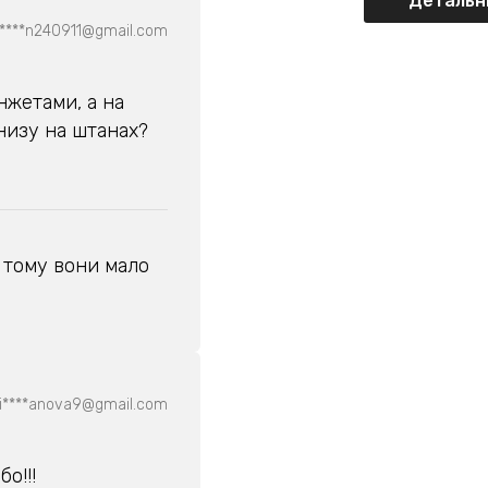
Детальні
****n240911@gmail.com
нжетами, а на
низу на штанах?
, тому вони мало
i****anova9@gmail.com
о!!!