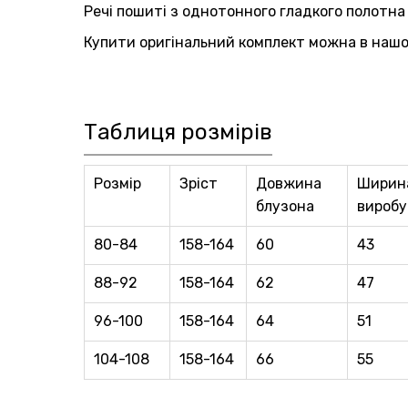
Речі пошиті з однотонного гладкого полотна П
Купити оригінальний комплект можна в нашо
Таблиця розмірів
Розмір
Зріст
Довжина
Ширин
блузона
виробу
80-84
158-164
60
43
88-92
158-164
62
47
96-100
158-164
64
51
104-108
158-164
66
55