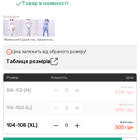
Товар в наявності
Кольори:
Молочний
Сірий-меланж
Блакитний
Ціна залежить від обраного розміру!
Таблиця розмірів
Розмір
Кількість
Ціна
714 грн
88-92 (M)
428 грн
800 грн
96-100 (L)
480 грн
841 грн
104-108 (XL)
505 грн