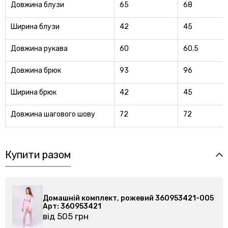
Довжина блузи
65
68
Ширина блузи
42
45
Довжина рукава
60
60.5
Довжина брюк
93
96
Ширина брюк
42
45
Довжина шагового шову
72
72
Купити разом
Домашній комплект, рожевий 360953421-005
Домашн
Арт: 360953421
Арт: 3
від 505 грн
від 50