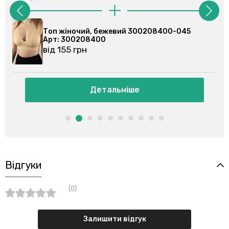
Топ жіночий, бежевий 300208400-045
Топ жі
Арт: 300208400
Арт: 
від 155 грн
від 15
Детальніше
Відгуки
(0)
Залишити відгук