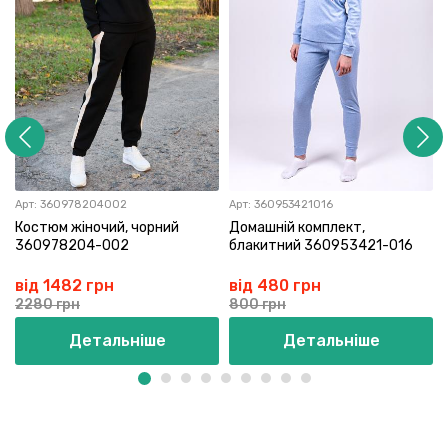
Арт:
360978204002
Арт:
360953421016
Костюм жіночий, чорний
Домашній комплект,
360978204-002
блакитний 360953421-016
від 1482 грн
від 480 грн
2280 грн
800 грн
Детальніше
Детальніше