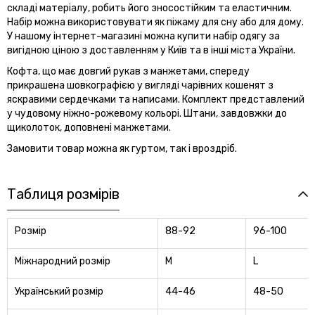
складі матеріалу, робить його зносостійким та еластичним.
Набір можна використовувати як піжаму для сну або для дому.
У нашому інтернет-магазині можна купити набір одягу за
вигідною ціною з доставленням у Київ та в інші міста України.
Кофта, що має довгий рукав з манжетами, спереду
прикрашена шовкографією у вигляді чарівних кошенят з
яскравими сердечками та написами. Комплект представлений
у чудовому ніжно-рожевому кольорі. Штани, завдовжки до
щиколоток, доповнені манжетами.
Замовити товар можна як гуртом, так і вроздріб.
Таблиця розмірів
Розмір
88-92
96-100
Міжнародний розмір
M
L
Український розмір
44-46
48-50