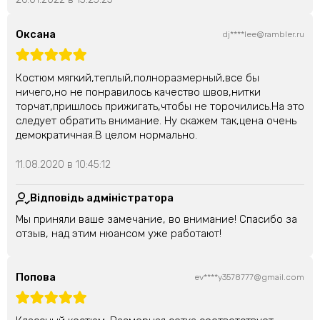
Оксана
dj****lee@rambler.ru
Костюм мягкий,теплый,полноразмерный,все бы
ничего,но не понравилось качество швов,нитки
торчат,пришлось прижигать,чтобы не торочились.На это
следует обратить внимание. Ну скажем так,цена очень
демократичная.В целом нормально.
11.08.2020 в 10:45:12
Відповідь адміністратора
Мы приняли ваше замечание, во внимание! Спасибо за
отзыв, над этим нюансом уже работают!
Попова
ev****y3578777@gmail.com