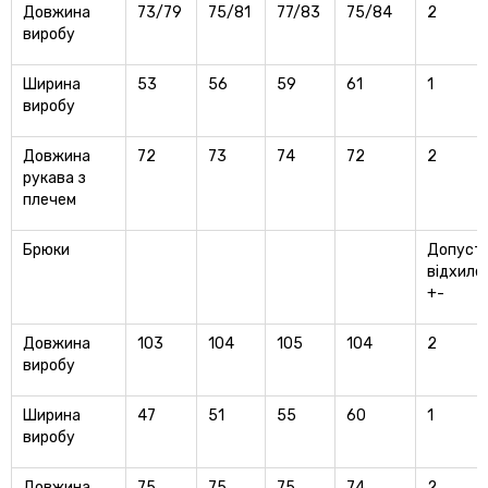
Довжина
73/79
75/81
77/83
75/84
2
виробу
Ширина
53
56
59
61
1
виробу
Довжина
72
73
74
72
2
рукава з
плечем
Брюки
Допусти
відхиле
+-
Довжина
103
104
105
104
2
виробу
Ширина
47
51
55
60
1
виробу
Довжина
75
75
75
74
2