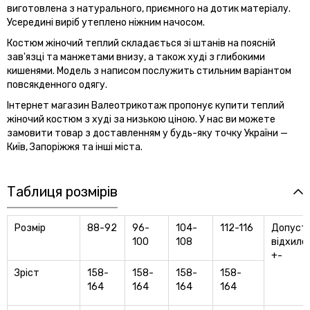
виготовлена ​​з натурального, приємного на дотик матеріалу.
Усередині виріб утеплено ніжним начосом.
Костюм жіночий теплий складається зі штанів на поясній
зав'язці та манжетами внизу, а також худі з глибокими
кишенями. Модель з написом послужить стильним варіантом
повсякденного одягу.
Інтернет магазин Валеотрикотаж пропонує купити теплий
жіночий костюм з худі за низькою ціною. У нас ви можете
замовити товар з доставленням у будь-яку точку України —
Київ, Запоріжжя та інші міста.
Таблиця розмірів
Розмір
88-92
96-
104-
112-116
Допусти
100
108
відхиле
+-
Зріст
158-
158-
158-
158-
164
164
164
164