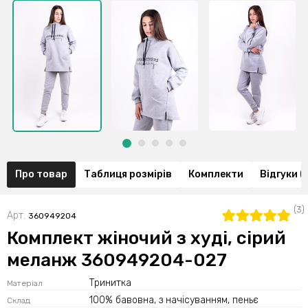
Про товар
Таблиця розмірів
Комплекти
Відгуки (
(3)
Арт.
360949204
Комплект жіночий з худі, сірий
меланж 360949204-027
Тринитка
Матеріал
100% бавовна, з начісуванням, пеньє
Склад