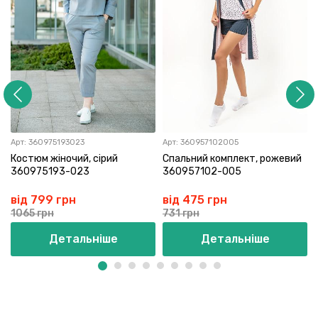
Арт:
360975193023
Арт:
360957102005
Костюм жіночий, сірий
Спальний комплект, рожевий
360975193-023
360957102-005
від 799 грн
від 475 грн
1065 грн
731 грн
Детальніше
Детальніше