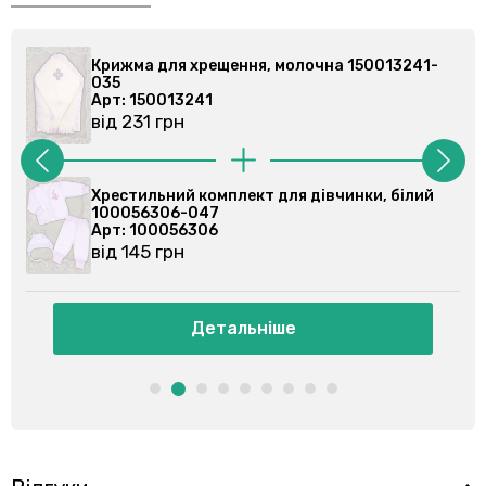
Крижма для хрещення, молочна 150013241-
Кри
035
03
Арт: 150013241
Арт
від 231 грн
від
Хрестильний комплект для дівчинки, білий
Хре
100056306-047
10
Арт: 100056306
Ар
від 145 грн
від
Детальніше