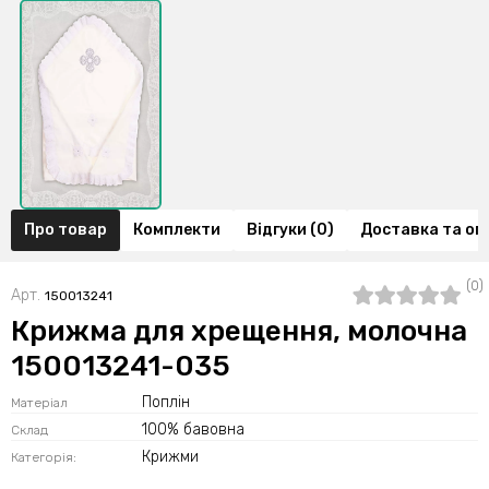
Про товар
Комплекти
Відгуки (0)
Доставка та оп
(0)
Арт.
150013241
Крижма для хрещення, молочна
150013241-035
Поплін
Матеріал
100% бавовна
Склад
Крижми
Категорія: