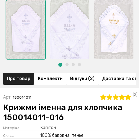
Про товар
Комплекти
Відгуки (2)
Доставка та оп
(2)
Арт.
150014011
Крижми іменна для хлопчика
150014011-016
Капітон
Матеріал
100% бавовна, пеньє
Склад