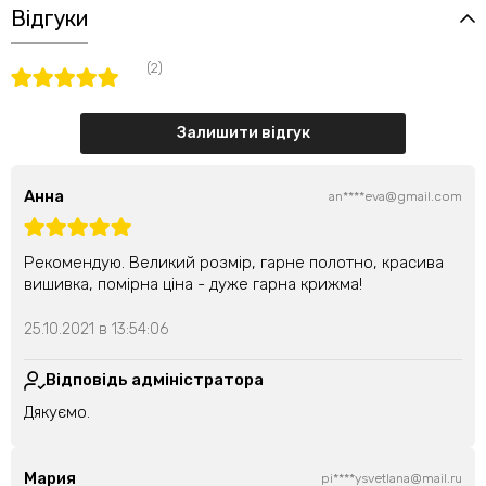
Відгуки
(2)
Залишити відгук
Анна
an****eva@gmail.com
Рекомендую. Великий розмір, гарне полотно, красива
вишивка, помірна ціна - дуже гарна крижма!
25.10.2021 в 13:54:06
Відповідь адміністратора
Дякуємо.
Мария
pi****ysvetlana@mail.ru