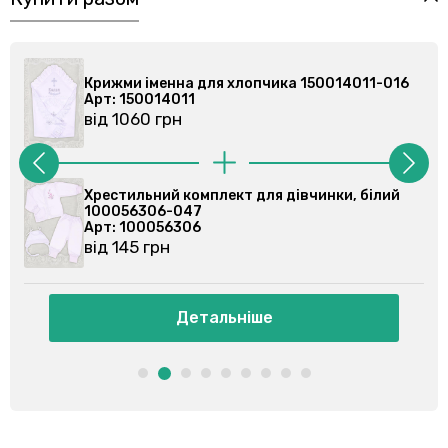
Крижми іменна для хлопчика 150014011-016
Кри
Арт: 150014011
Арт
від 1060 грн
від
Хрестильний комплект для дівчинки, білий
Хре
100056306-047
10
Арт: 100056306
Ар
від 145 грн
від
Детальніше