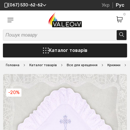
Укр
Рус
(067) 530-62-62
0
Каталог товарів
Головна
Каталог товарів
Все для хрещення
Крижми
-20%