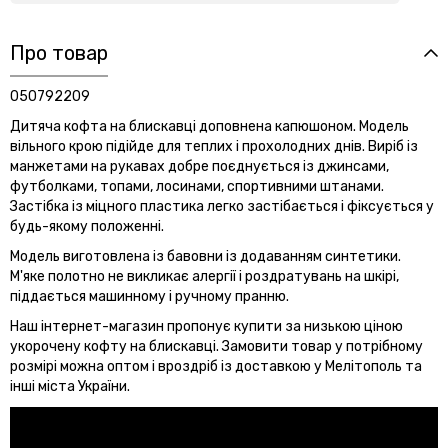
Про товар
050792209
Дитяча кофта на блискавці доповнена капюшоном. Модель
вільного крою підійде для теплих і прохолодних днів. Виріб із
манжетами на рукавах добре поєднується із джинсами,
футболками, топами, лосинами, спортивними штанами.
Застібка із міцного пластика легко застібається і фіксується у
будь-якому положенні.
Модель виготовлена із бавовни із додаванням синтетики.
М'яке полотно не викликає алергії і роздратувань на шкірі,
піддається машинному і ручному пранню.
Наш інтернет-магазин пропонує купити за низькою ціною
укорочену кофту на блискавці. Замовити товар у потрібному
розмірі можна оптом і вроздріб із доставкою у Мелітополь та
інші міста України.