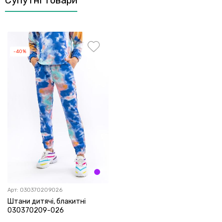
-40%
Арт:
030370209026
Штани дитячі, блакитні
030370209-026