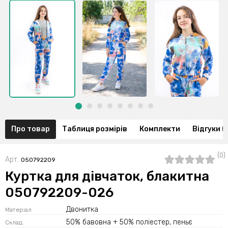
Про товар
Таблиця розмірів
Комплекти
Відгуки (
(0)
Арт.
050792209
Куртка для дівчаток, блакитна
050792209-026
Двонитка
Матеріал
50% бавовна + 50% поліестер, пеньє
Склад