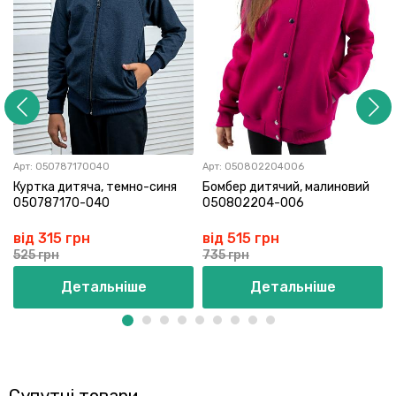
Арт:
050787170040
Арт:
050802204006
Куртка дитяча, темно-синя
Бомбер дитячий, малиновий
050787170-040
050802204-006
від 315 грн
від 515 грн
525 грн
735 грн
Детальніше
Детальніше
Супутні товари