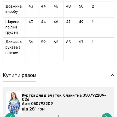
Довжина
43
44
46
48
50
2
виробу
Ширина
43
44
46
47
49
1
по лiнiї
грудей
Довжина
56
59
62
65
67
1
рукава з
плечем
Купити разом
792209-
Куртка для дівчаток, блакитна 050792209
026
Арт: 050792209
від 281 грн