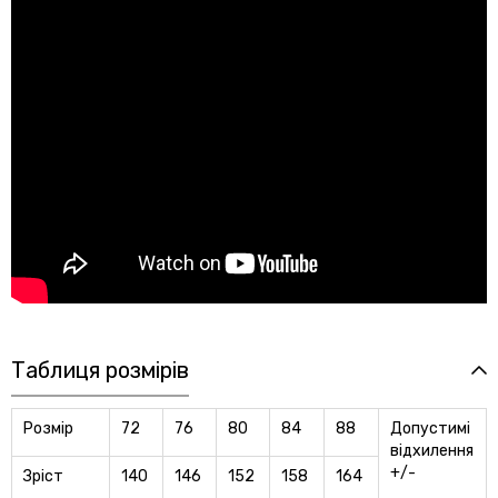
Таблиця розмірів
Розмір
72
76
80
84
88
Допустимi
вiдхилення
+/-
Зріст
140
146
152
158
164