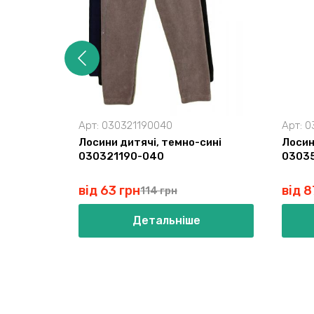
Арт:
030321190040
Арт:
0
Лосини дитячі, темно-сині
Лосин
030321190-040
03035
від 63 грн
від 8
114 грн
Детальніше