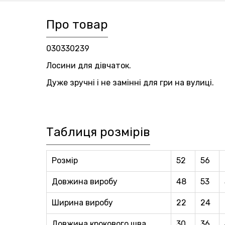
Про товар
030330239
Лосини для дівчаток.
Дуже зручні і не замінні для гри на вулиці.
Таблиця розмірів
Розмір
52
56
Довжина виробу
48
53
Ширина виробу
22
24
Довжина крокового шва
30
36