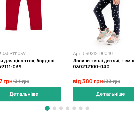
30359111039
Арт:
030212100040
и для дівчаток, бордові
Лосини теплі дитячі, темн
9111-039
030212100-040
7 грн
від 380 грн
134 грн
633 грн
Детальніше
Детальніше