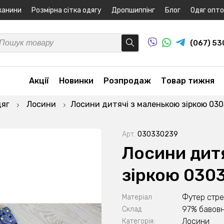
канини
Розмірна сітка одягу
Дропшиппінг
Блог
Одяг опт
(067) 5
Акції
Новинки
Розпродаж
Товар тижня
дяг
Лосини
Лосини дитячі з маленькою зіркою 03
Арт.
030330239
Лосини дит
зіркою 030
Футер стр
Матеріал
97% бавовн
Склад
Лосини
Категорія: