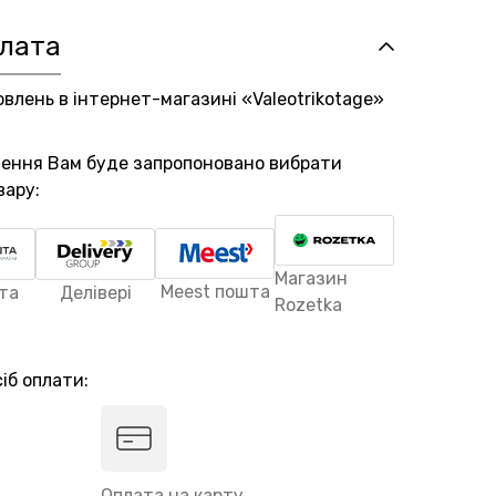
плата
овлень в інтернет-магазині «Valeotrikotage»
лення Вам буде запропоновано вибрати
вару:
Магазин
Meest пошта
та
Делівері
Rozetka
іб оплати:
Оплата на карту