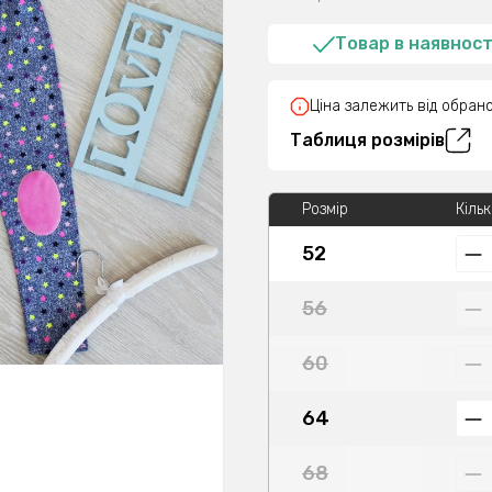
Товар в наявност
Ціна залежить від обрано
Таблиця розмірів
Розмір
Кільк
52
56
60
64
68