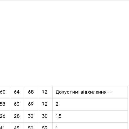
60
64
68
72
Допустимі відхилення+-
58
63
69
72
2
26
28
30
30
1.5
41
45
50
53
1