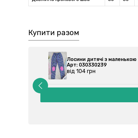
Купити разом
ини дитячі з маленькою зіркою 030330239-061
: 030330239
 104 грн
Детальн