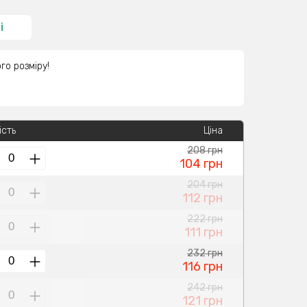
і
го розміру!
ість
Ціна
208 грн
104 грн
204 грн
112 грн
222 грн
111 грн
232 грн
116 грн
242 грн
121 грн