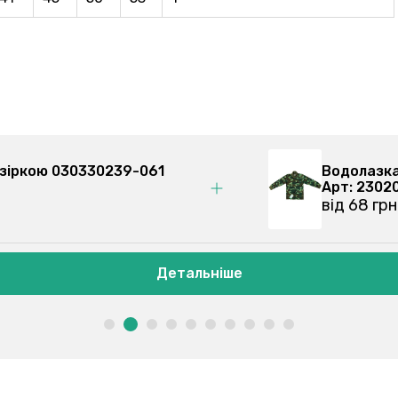
Водолазка дитяча, камуфляж 23020620
Арт: 230206202
від 68 грн
іше