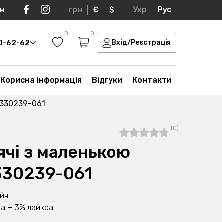
грн
€
$
Укр
Рус
ом
0
0
30-62-62
Вхід/Реєстрація
Корисна інформація
Відгуки
Контакти
0330239-061
(0)
ячі з маленькою
330239-061
ейч
а + 3% лайкра