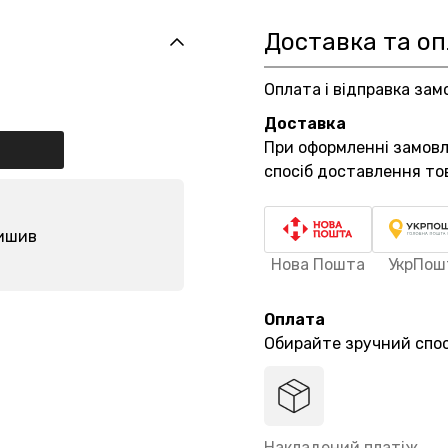
Доставка та о
Оплата і відправка зам
Доставка
При оформленні замов
спосіб доставлення то
лишив
Нова Пошта
УкрПош
Оплата
Обирайте зручний спос
Накладений платіж