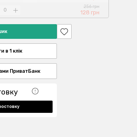
256 грн
128 грн
шик
 в 1 клік
ами ПриватБанк
товку
ростовку