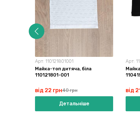
Арт:
110121801001
Арт:
1
Майка-топ дитяча, біла
Майка
110121801-001
11041
від 22 грн
від 2
40 грн
Детальніше