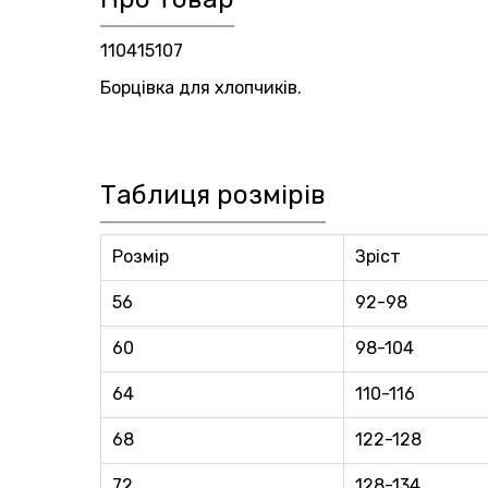
110415107
Борцівка для хлопчиків.
Таблиця розмірів
Розмір
Зріст
56
92-98
60
98-104
64
110-116
68
122-128
72
128-134