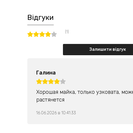
Відгуки
(1)
Залишити відгук
Галина
Хорошая майка, только узковата, мож
растянется
16.06.2026 в 10:41:33