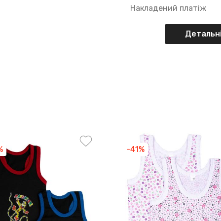
Накладений платіж
Детальні
%
-41%