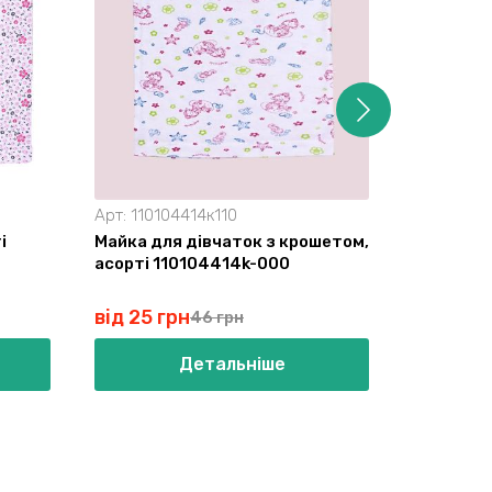
Арт:
110104414к110
Арт:
11014
і
Майка для дівчаток з крошетом,
Майка дит
асорті 110104414k-000
001
від 25 грн
від 48 г
46 грн
Детальніше