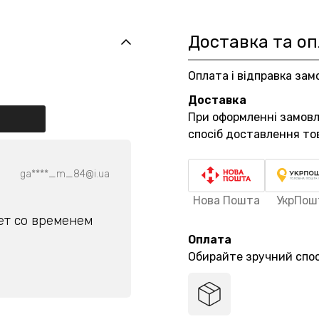
Доставка та о
Оплата і відправка зам
Доставка
При оформленні замов
спосіб доставлення то
ga****_m_84@i.ua
Нова Пошта
УкрПош
ет со временем
Оплата
Обирайте зручний спос