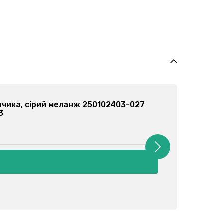
я хлопчика, асорті 250102108-000
102108
н