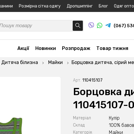
канини
Розмірна сітка одягу
Дропшиппінг
Блог
Одяг опт
(067) 5
Акції
Новинки
Розпродаж
Товар тижня
Дитяча білизна
Майки
Борцовка дитяча, сірий м
Арт.
110415107
Борцовка д
110415107-
Кулір
Матеріал
100% баво
Склад
Майки
Категорія: