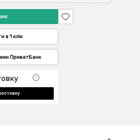
шик
 в 1 клік
ами ПриватБанк
товку
ростовку