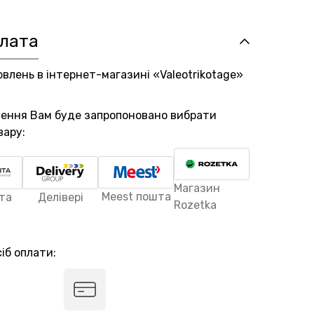
плата
овлень в інтернет-магазині «Valeotrikotage»
лення Вам буде запропоновано вибрати
вару:
Магазин
Meest пошта
та
Делівері
Rozetka
іб оплати: