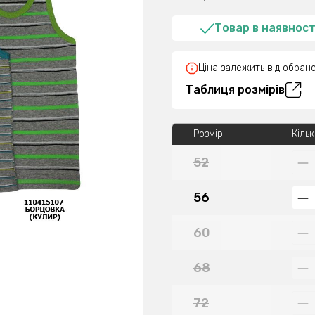
Товар в наявност
Ціна залежить від обрано
Таблиця розмірів
Розмір
Кільк
52
56
60
68
72