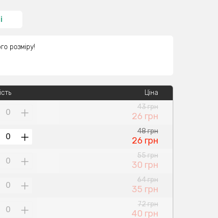
і
го розміру!
ість
Ціна
43 грн
26 грн
48 грн
26 грн
55 грн
30 грн
64 грн
35 грн
72 грн
40 грн