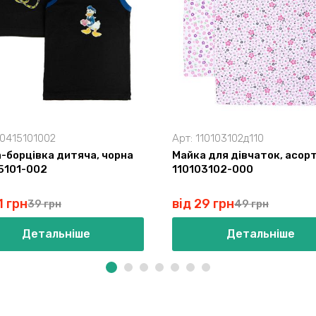
10415101002
Арт:
110103102д110
-борцівка дитяча, чорна
Майка для дівчаток, асорт
5101-002
110103102-000
1 грн
від 29 грн
39 грн
49 грн
Детальніше
Детальніше