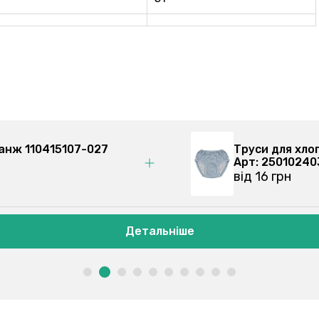
еланж 110415107-027
Труси дл
Арт: 250
від 17 гр
Детальніше