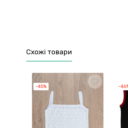
Схожі товари
-45%
-46