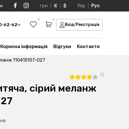
грн
€
$
Укр
Рус
ом
0
0
30-62-62
Вхід/Реєстрація
Корисна інформація
Відгуки
Контакти
еланж 110415107-027
(1)
итяча, сірий меланж
027
вна