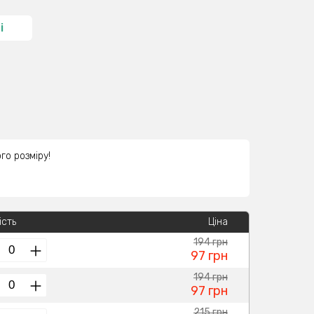
і
го розміру!
ість
Ціна
194 грн
97 грн
194 грн
97 грн
215 грн