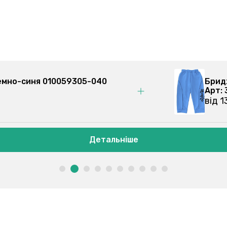
 темно-синя 010059305-040
Бр
Ар
ві
Детальніше