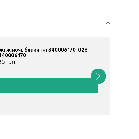
иджі жіночі, чорні 340006170-002
т: 340006170
д 135 грн