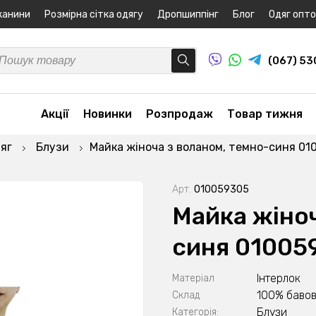
канини
Розмірна сітка одягу
Дропшиппінг
Блог
Одяг опт
(067) 5
Акції
Новинки
Розпродаж
Товар тижня
яг
Блузи
Майка жіноча з воланом, темно-синя 0
Арт.
010059305
Майка жіноч
синя 01005
Інтерлок
Матеріал
100% бавов
Склад
Блузи
Категорія: