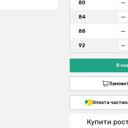
80
84
88
92
В ко
Замовити
Оплата частин
Купити рос