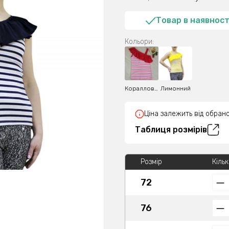
Товар в наявност
Кольори:
Коралловий
Лимонний
Ціна залежить від обрано
Таблиця розмірів
Розмір
Кільк
72
76