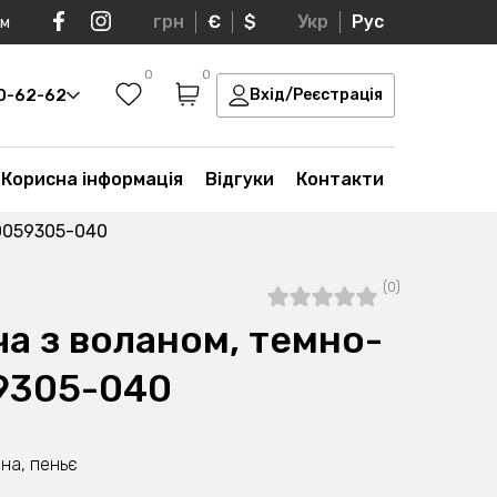
грн
€
$
Укр
Рус
ом
0
0
30-62-62
Вхід/Реєстрація
Корисна інформація
Відгуки
Контакти
10059305-040
(0)
а з воланом, темно-
9305-040
на, пеньє