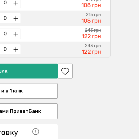
108 грн
215 грн
108 грн
243 грн
122 грн
243 грн
122 грн
шик
 в 1 клік
ами ПриватБанк
товку