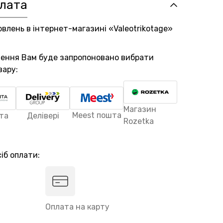
плата
овлень в інтернет-магазині «Valeotrikotage»
лення Вам буде запропоновано вибрати
вару:
Магазин
Meest пошта
та
Делівері
Rozetka
іб оплати:
Оплата на карту