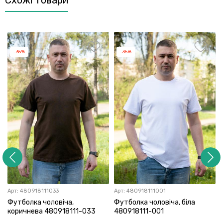
-35%
-35%
Арт:
480918111033
Арт:
480918111001
Футболка чоловіча,
Футболка чоловіча, біла
коричнева 480918111-033
480918111-001