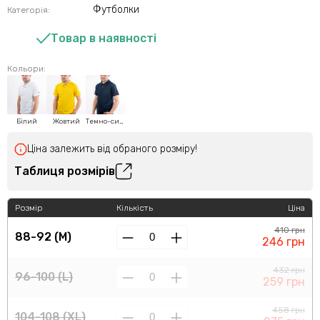
Футболки
Категорія:
Товар в наявності
Кольори:
Білий
Жовтий
Темно-синій
Ціна залежить від обраного розміру!
Таблиця розмірів
Розмір
Кількість
Ціна
410 грн
88-92 (M)
246 грн
432 грн
96-100 (L)
259 грн
458 грн
104-108 (XL)