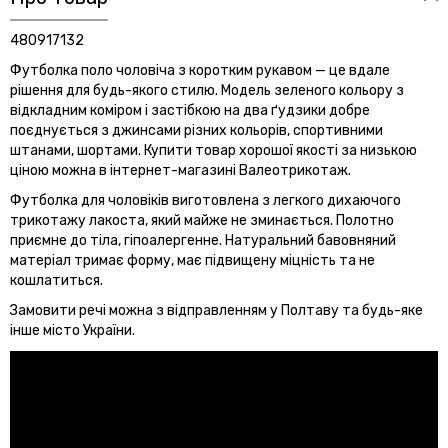
480917132
Футболка поло чоловіча з коротким рукавом — це вдале
рішення для будь-якого стилю. Модель зеленого кольору з
відкладним коміром і застібкою на два ґудзики добре
поєднується з джинсами різних кольорів, спортивними
штанами, шортами. Купити товар хорошої якості за низькою
ціною можна в інтернет-магазині Валеотрикотаж.
Футболка для чоловіків виготовлена з легкого дихаючого
трикотажу лакоста, який майже не зминається. Полотно
приємне до тіла, гіпоалергенне. Натуральний бавовняний
матеріал тримає форму, має підвищену міцність та не
кошлатиться.
Замовити речі можна з відправленням у Полтаву та будь-яке
інше місто України.