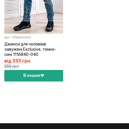
Арт:
1116840040
Джинси для чоловіків
завужені Exclusive, темно-
сині 1116840-040
від 333 грн
555 грн
В кошик