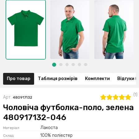
Про товар
Таблиця розмірів
Комплекти
Відгуки (1
(1)
Арт.
480917132
Чоловіча футболка-поло, зелена
480917132-046
Лакоста
Матеріал
100% поліестер
Склад