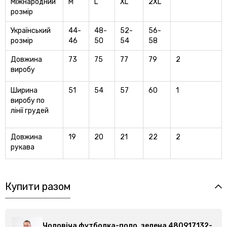
Міжнародний
M
L
XL
2XL
розмір
Український
44-
48-
52-
56-
розмір
46
50
54
58
Довжина
73
75
77
79
2
виробу
Ширина
51
54
57
60
1
виробу по
лінії грудей
Довжина
19
20
21
22
2
рукава
Купити разом
32-
Чоловіча футболка-поло, зелена 480917132-