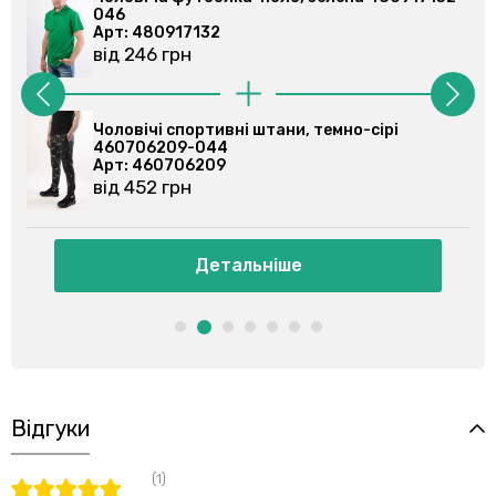
046
Арт: 480917132
від 246 грн
Чоловічі спортивні штани, сині 460708204-
020
Арт: 460708204
від 484 грн
Детальніше
Відгуки
(1)