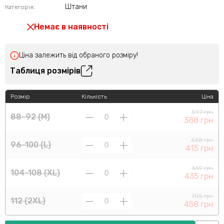
Штани
Категорія:
Немає в наявності
Ціна залежить від обраного розміру!
Таблиця розмірів
Розмір
Кількість
Ціна
597 грн
88-92 (M)
388 грн
638 грн
96-100 (L)
415 грн
669 грн
104-108 (XL)
435 грн
705 грн
112 (2XL)
458 грн