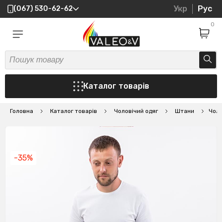
Укр
Рус
(067) 530-62-62
0
Каталог товарів
Головна
Каталог товарів
Чоловічий одяг
Штани
Чоло
-35%