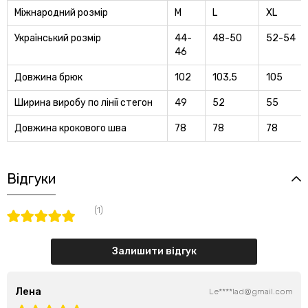
Міжнародний розмір
M
L
XL
Український розмір
44-
48-50
52-54
46
Довжина брюк
102
103,5
105
Ширина виробу по лінії стегон
49
52
55
Довжина крокового шва
78
78
78
Відгуки
(1)
Залишити відгук
Лена
Le****lad@gmail.com