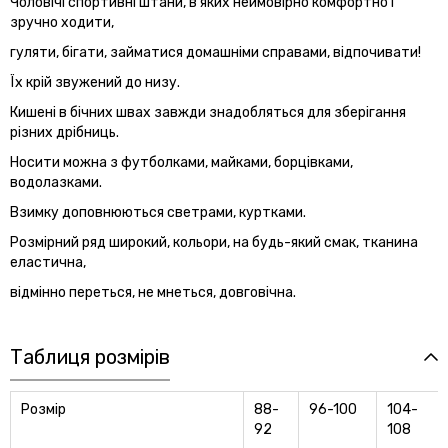
Чоловічі спортивні штани, в яких неймовірно комфортно і
зручно ходити,
гуляти, бігати, займатися домашніми справами, відпочивати!
Їх крій звужений до низу.
Кишені в бічних швах завжди знадобляться для зберігання
різних дрібниць.
Носити можна з футболками, майками, борцівками,
водолазками.
Взимку доповнюються светрами, куртками.
Розмірний ряд широкий, кольори, на будь-який смак, тканина
еластична,
відмінно переться, не мнеться, довговічна.
Таблиця розмірів
Розмір
88-
96-100
104-
92
108