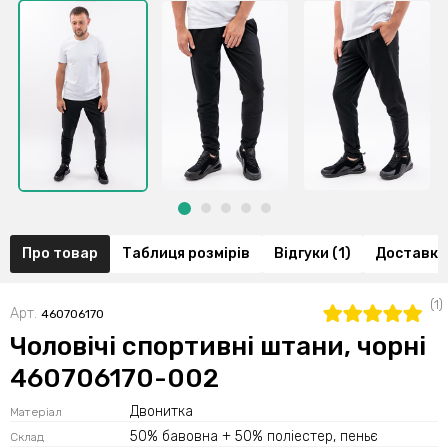
Про товар
Таблиця розмірів
Відгуки (1)
Доставка
(1)
Арт.
460706170
Чоловічі спортивні штани, чорні
460706170-002
Двонитка
Матеріал
50% бавовна + 50% поліестер, пеньє
Склад