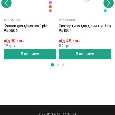
Арт:
950506
Арт:
951004
Ковпак для дівчаток 1 рік,
Скатертина для дівчинки, 1 рік
950506
951004
від 10 грн
від 45 грн
19 грн
82 грн
В кошик
В кошик
Пн-Пт: з 8:00 до 17:00