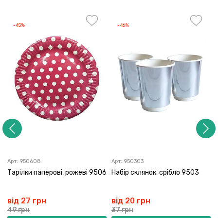
-45%
-46%
Арт:
950608
Арт:
950303
Тарілки паперові, рожеві 9506
Набір склянок, срібло 9503
від 27 грн
від 20 грн
49 грн
37 грн