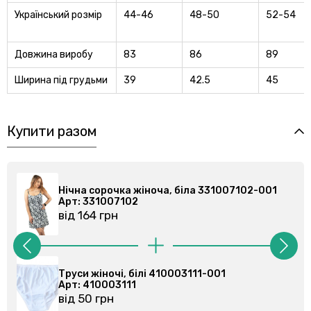
Український розмір
44-46
48-50
52-54
Довжина виробу
83
86
89
Ширина під грудьми
39
42.5
45
Купити разом
 біла 331007102-001
Нічна сорочка жіноча, біла 
Арт: 331007102
від 164 грн
003111-001
Труси жіночі, чорні 4100031
Арт: 410003111
від 50 грн