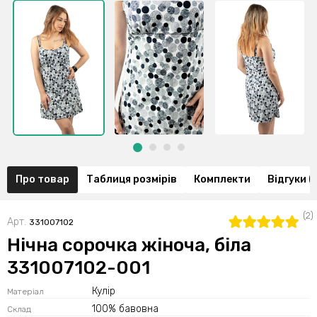
Про товар
Таблиця розмірів
Комплекти
Відгуки (
(2)
Арт.
331007102
Нічна сорочка жіноча, біла
331007102-001
Кулір
Матеріал
100% бавовна
Склад