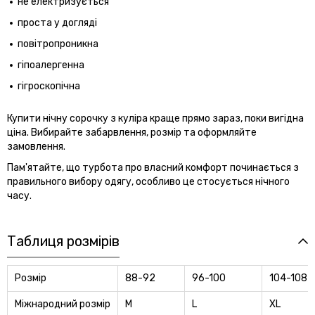
не електризується
проста у догляді
повітропроникна
гіпоалергенна
гігроскопічна
Купити нічну сорочку з куліра краще прямо зараз, поки вигідна
ціна. Вибирайте забарвлення, розмір та оформляйте
замовлення.
Пам'ятайте, що турбота про власний комфорт починається з
правильного вибору одягу, особливо це стосується нічного
часу.
Таблиця розмірів
Розмір
88-92
96-100
104-108
Міжнародний розмір
M
L
XL