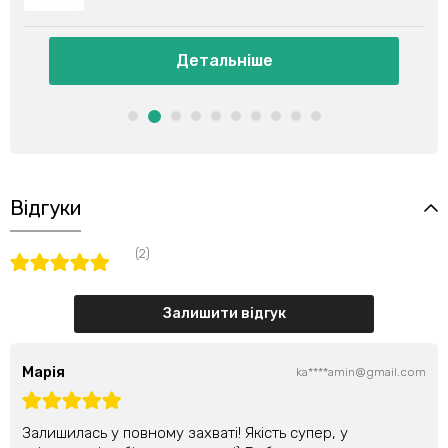
іше
Детальніше
Відгуки
(2)
Залишити відгук
Марія
ka****amin@gmail.com
Залишилась у повному захваті! Якість супер, у