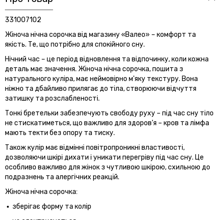
331007102
Жіноча нічна сорочка від магазину «Валео» – комфорт та
якість. Те, що потрібно для спокійного сну.
Нічний час – це період відновлення та відпочинку, коли кожна
деталь має значення. Жіноча нічна сорочка, пошита з
натурального куліра, має неймовірно м'яку текстуру. Вона
ніжно та дбайливо прилягає до тіла, створюючи відчуття
затишку та розслабленості.
Тонкі бретельки забезпечують свободу руху – під час сну тіло
не стискатиметься, що важливо для здоров'я – кров та лімфа
мають текти без опору та тиску.
Також кулір має відмінні повітропроникні властивості,
дозволяючи шкірі дихати і уникати перегріву під час сну. Це
особливо важливо для жінок з чутливою шкірою, схильною до
подразнень та алергічних реакцій.
Жіноча нічна сорочка:
зберігає форму та колір