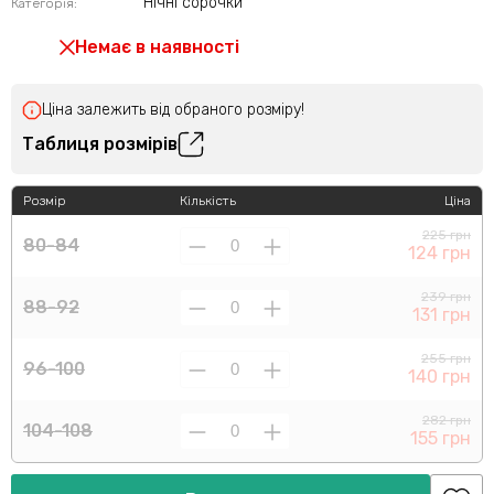
Нічні сорочки
Категорія:
Немає в наявності
Ціна залежить від обраного розміру!
Таблиця розмірів
Розмір
Кількість
Ціна
225 грн
80-84
124 грн
239 грн
88-92
131 грн
255 грн
96-100
140 грн
282 грн
104-108
155 грн