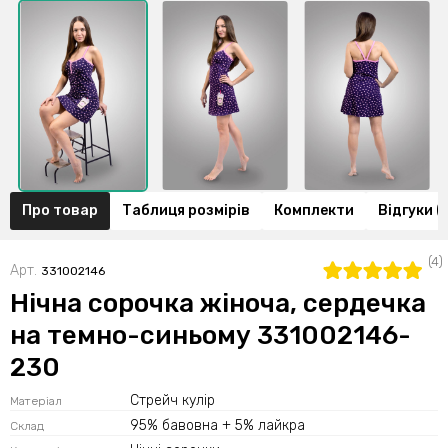
Про товар
Таблиця розмірів
Комплекти
Відгуки (
(4)
Арт.
331002146
Нічна сорочка жіноча, сердечка
на темно-синьому 331002146-
230
Стрейч кулір
Матеріал
95% бавовна + 5% лайкра
Склад