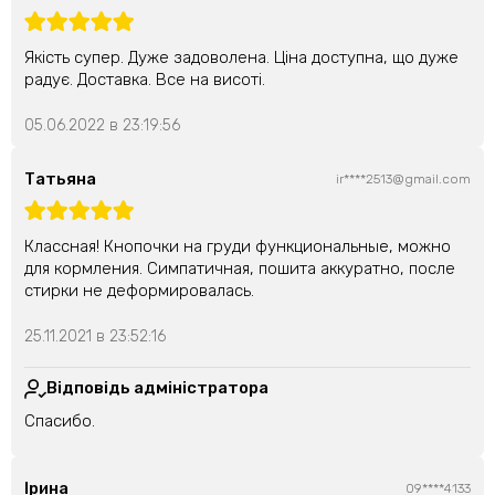
Якість супер. Дуже задоволена. Ціна доступна, що дуже
радує. Доставка. Все на висоті.
05.06.2022 в 23:19:56
Татьяна
ir****2513@gmail.com
Классная! Кнопочки на груди функциональные, можно
для кормления. Симпатичная, пошита аккуратно, после
стирки не деформировалась.
25.11.2021 в 23:52:16
Відповідь адміністратора
Спасибо.
Ірина
09****4133