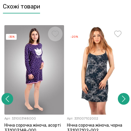
Схожі товари
-35%
-20%
Арт:
331003148000
Арт:
331007102002
Нічна сорочка жіноча, асорті
Нічна сорочка жіноча, чорна
331003148-000
331007102-002