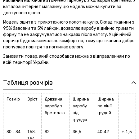
набивний малюнок витончено гармонує з кольором бретелей. У
каталозі інтернет магазину цю модель можна купити за
доступною ціною.
Модель зшита з трикотажного полотна кулір. Склад тканини з
95% бавовни та 5% лайкри, дозволяє виробу відмінно тримати
форму та не закручуватися на краях після натягу. У цій нічній
сорочці буде максимально комфортно, тому що тканина добре
пропускає повітря та поглинає вологу.
Замовити товар, який сподобався можна з відправленням по
всій території України.
Таблиця розмірів
Розмір
Зріст
Довжина
Ширина
Ширина
виробу з
виробу
по лінії
бретеллю
під
грудей
груддю
80 - 84
158-
82
36,5
40-42
+-1,5
164