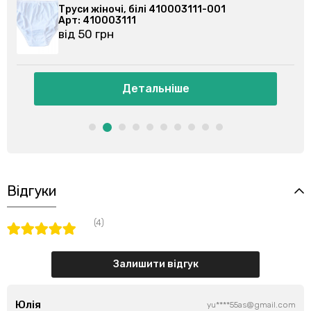
003111-001
Труси жіночі, чорні 4100031
Арт: 410003111
від 50 грн
іше
Детальніше
Відгуки
(4)
Залишити відгук
Юлія
yu****55as@gmail.com