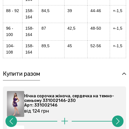
88 - 92
158-
84,5
39
44-46
+-1,5
164
96 -
158-
87
42,5
48-50
+-1,5
100
164
104-
158-
89,5
45
52-56
+-1,5
108
164
Купити разом
 сердечка на темно-
Нічна сорочка жіноча, серде
30
синьому 331002146-230
Арт: 331002146
від 124 грн