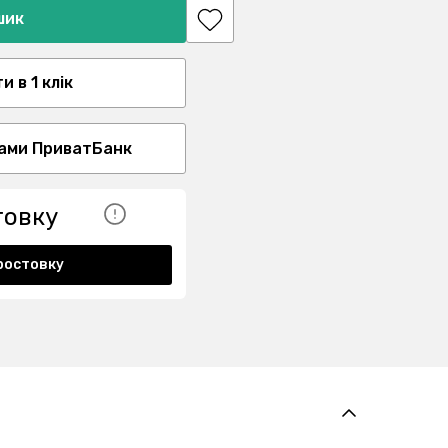
шик
 в 1 клік
ами ПриватБанк
товку
ростовку