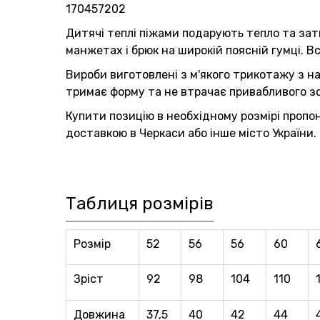
170457202
Дитячі теплі піжами подарують тепло та зат
манжетах і брюк на широкій поясній гумці. 
Вироби виготовлені з м'якого трикотажу з н
тримає форму та не втрачає привабливого зо
Купити позицію в необхідному розмірі пропо
доставкою в Черкаси або інше місто України.
Таблиця розмірів
Розмір
52
56
56
60
Зріст
92
98
104
110
Довжина
37,5
40
42
44