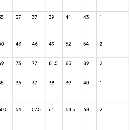
35
37
37
39
41
43
1
40
43
46
49
52
54
2
69
73
77
81,5
85
89
2
35
36
37
38
39
40
1
50,5
54
57,5
61
64,5
68
2