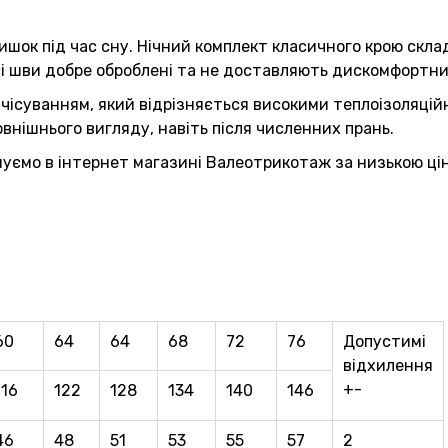
ишок під час сну. Нічний комплект класичного крою скл
Всі шви добре оброблені та не доставляють дискомфортни
ачісуванням, який відрізняється високими теплоізоляці
внішнього вигляду, навіть після численних прань.
нуємо в інтернет магазині Валеотрикотаж за низькою ці
60
64
64
68
72
76
Допустимі
відхилення
+-
116
122
128
134
140
146
46
48
51
53
55
57
2