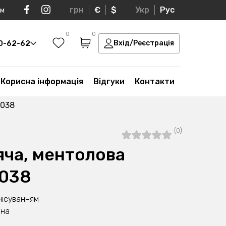
грн
€
$
Укр
Рус
ом
0
0
30-62-62
Вхід/Реєстрація
Корисна інформація
Відгуки
Контакти
-038
(0)
яча, ментолова
-038
чісуванням
вна