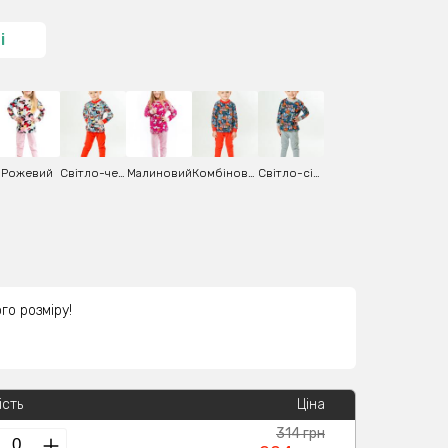
і
Рожевий
Світло-червоний
Малиновий
Комбінований
Світло-сірий
го розміру!
ість
Ціна
314 грн