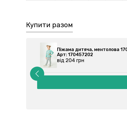
Купити разом
0106102-027
Піжама дитяча, ментолова
Арт: 170457202
від 204 грн