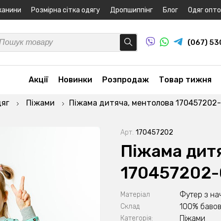
канини
Розмірна сітка одягу
Дропшиппінг
Блог
Одяг опт
(067) 5
Акції
Новинки
Розпродаж
Товар тижня
дяг
Піжами
Піжама дитяча, ментолова 170457202
Арт.
170457202
Піжама дит
170457202
Футер з на
Матеріал
100% баво
Склад
Піжами
Категорія: