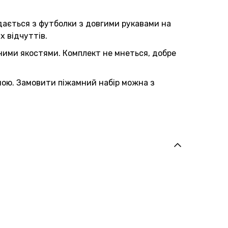
адається з футболки з довгими рукавами на
х відчуттів.
йними якостями. Комплект не мнеться, добре
ною. Замовити піжамний набір можна з