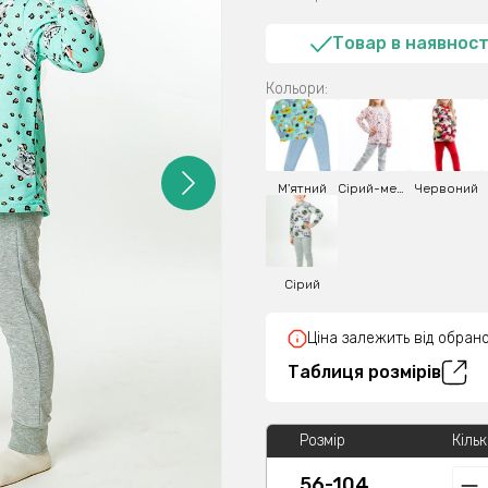
Товар в наявност
Кольори:
М'ятний
Сірий-меланж
Червоний
Сірий
Ціна залежить від обрано
Таблиця розмірів
Розмір
Кільк
56-104