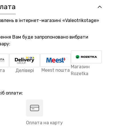
плата
овлень в інтернет-магазині «Valeotrikotage»
лення Вам буде запропоновано вибрати
вару:
Магазин
Meest пошта
та
Делівері
Rozetka
іб оплати:
Оплата на карту