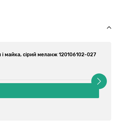
ок труси + майка, асорті 120105102-000