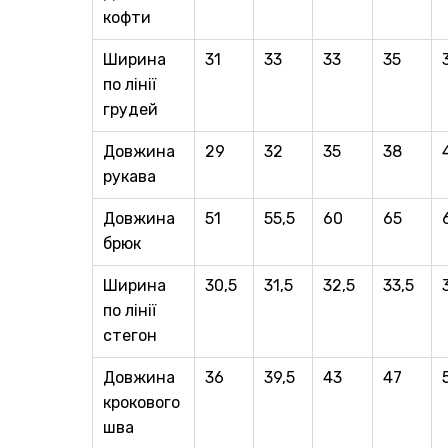
кофти
Ширина
31
33
33
35
по лінії
грудей
Довжина
29
32
35
38
рукава
Довжина
51
55,5
60
65
брюк
Ширина
30,5
31,5
32,5
33,5
по лінії
стегон
Довжина
36
39,5
43
47
крокового
шва