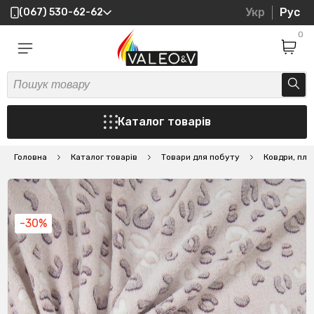
Укр
Рус
(067) 530-62-62
0
Каталог товарів
Головна
Каталог товарів
Товари для побуту
Ковдри, пле
-30%