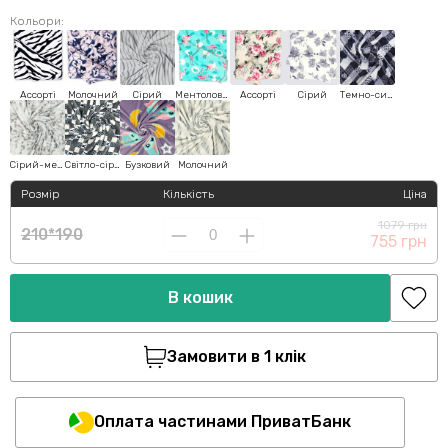
Кольори:
Ассорті
Молочний
Сірий
Ментоловий
Ассорті
Сірий
Темно-синій
Сірий-меланж
Світло-сірий
Бузковий
Молочний
Розмір
Кількість
Ціна
1079 грн
210*190
755 грн
В кошик
Замовити в 1 клік
Оплата частинами ПриватБанк