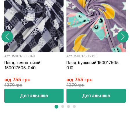
Арт:
150017505040
Арт:
150017505010
Плед, темно-синій
Плед, бузковий 150017505-
150017505-040
010
від 755 грн
від 755 грн
1079 грн
1079 грн
Детальніше
Детальніше