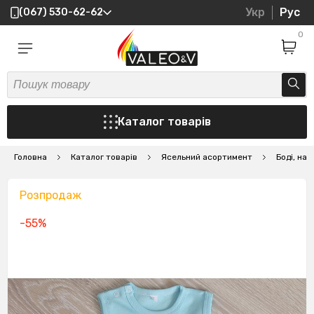
Укр
Рус
(067) 530-62-62
0
Каталог товарів
Головна
Каталог товарів
Ясельний асортимент
Боді, на
Розпродаж
-55%