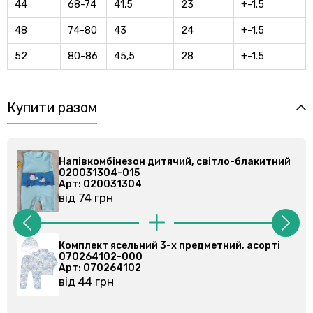
44
68-74
41,5
23
+-1.5
48
74-80
43
24
+-1.5
52
80-86
45,5
28
+-1.5
Купити разом
Напівкомбінезон дитячий, світло-блакитний
Нап
020031304-015
02
Арт: 020031304
Ар
від 74 грн
від
Комплект ясельний 3-х предметний, асорті
Ком
070264102-000
07
Арт: 070264102
Ар
від 44 грн
від