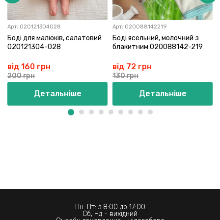
Арт:
020121304028
Арт:
020088142219
Боді для малюків, салатовий
Боді ясельний, молочний з
020121304-028
блакитним 020088142-219
від 160 грн
від 72 грн
200 грн
130 грн
Детальніше
Детальніше
Пн-Пт: з 8:00 до 17:00
Сб, Нд - вихідний