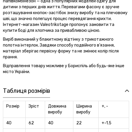
Напівкомбінезон — одна з популярних моделей одягу для
дитини з перших днів життя. Перевагами фасону є зручне
розташування кнопок-застібок знизу виробу та на плечовому
шві, що значно полегшує процес перевдягання крихти.
Інтернет-магазин Valeotrikotage пропонує замовити та
купити боді для хлопчика за привабливою ціною.
Виріб виконаний у блакитному відтінку з трикотажного
полотна інтерлок. Завдяки способу подвійного в'язання,
матеріал зберігає первісну форму та не змінює колір після
прання.
Відправлення товару можливе у Бориспіль або будь-яке інше
місто України.
Таблиця розмірів
Розмір
Зріст
Довжина
Ширина
+, -
виробу
виробу
40
62
40
22
+-1.5