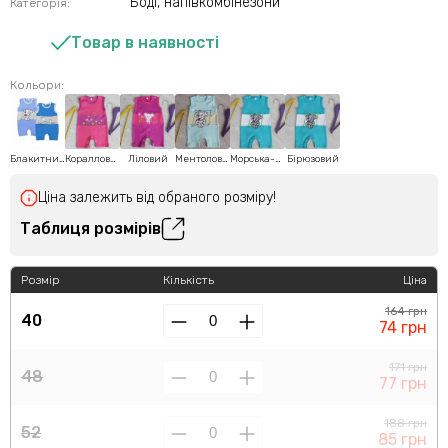
Боді, напівкомбінезони
Категорія:
Товар в наявності
Кольори:
Блакитний
Коралловий
Ліловий
Ментоловий
Морська-хвиля
Бірюзовий
Ціна залежить від обраного розміру!
Таблиця розмірів
Розмір
Кількість
Ціна
164 грн
40
74 грн
171 грн
48
77 грн
188 грн
52
85 грн