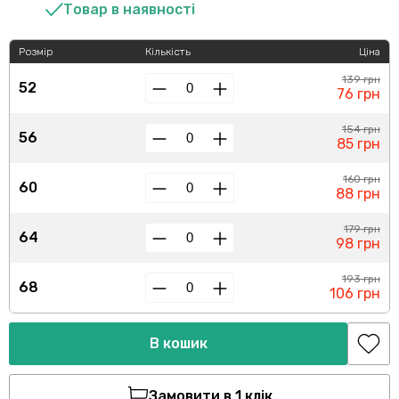
Товар в наявності
Розмір
Кількість
Ціна
139 грн
52
76 грн
154 грн
56
85 грн
160 грн
60
88 грн
179 грн
64
98 грн
193 грн
68
106 грн
В кошик
Замовити в 1 клік