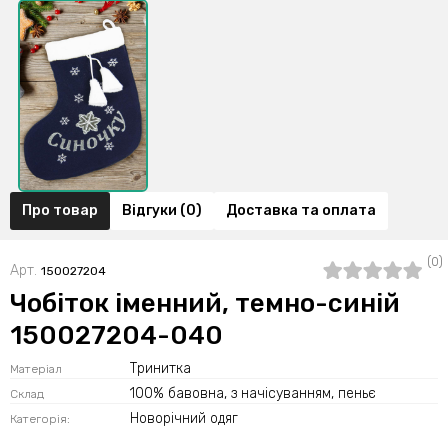
Про товар
Відгуки (0)
Доставка та оплата
(0)
Арт.
150027204
Чобіток іменний, темно-синій
150027204-040
Тринитка
Матеріал
100% бавовна, з начісуванням, пеньє
Склад
Новорічний одяг
Категорія: