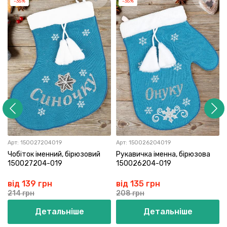
-35%
-35%
Арт:
150027204019
Арт:
150026204019
Чобіток іменний, бірюзовий
Рукавичка іменна, бірюзова
150027204-019
150026204-019
від 139 грн
від 135 грн
214 грн
208 грн
Детальніше
Детальніше