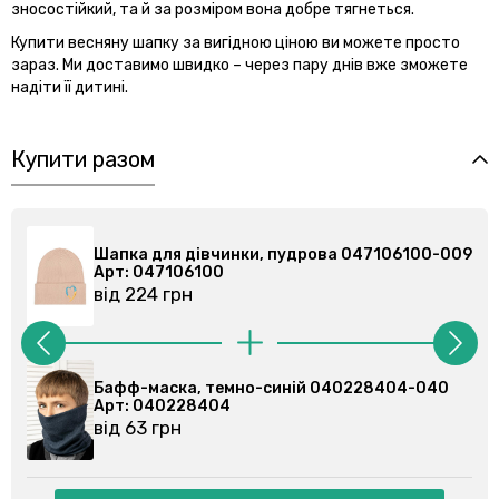
зносостійкий, та й за розміром вона добре тягнеться.
Купити весняну шапку за вигідною ціною ви можете просто
зараз. Ми доставимо швидко – через пару днів вже зможете
надіти її дитині.
Купити разом
009
Шапка для дівчинки, пудрова 047106100-009
Арт: 047106100
від 224 грн
Бафф-маска, темно-синій 040228404-040
Арт: 040228404
від 63 грн