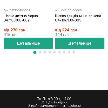
Арт:
047100100002
Арт:
047106100005
Шапка дитяча, чорна
Шапка для дівчинки, рожева
047100100-002
047106100-005
від 270 грн
від 224 грн
416 грн
344 грн
Детальніше
Детальніше
Пн-Пт: з 8:00 до 17:00
Сб, Нд - вихідний
Онлайн замовлення - цілодобово