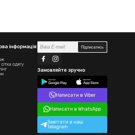
ва інформація
Підписатись
аж
сітка одягу
інг
Замовляйте зручно
ом
Написати в Viber
Написати в WhatsApp
Завітати в наш
Telegram