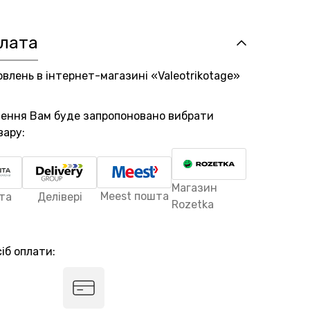
плата
овлень в інтернет-магазині «Valeotrikotage»
лення Вам буде запропоновано вибрати
вару:
Магазин
Meest пошта
та
Делівері
Rozetka
іб оплати: