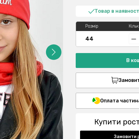
Товар в наявност
Розмір
Кільк
44
В ко
Замовити
Оплата частин
Купити рос
Замовити 