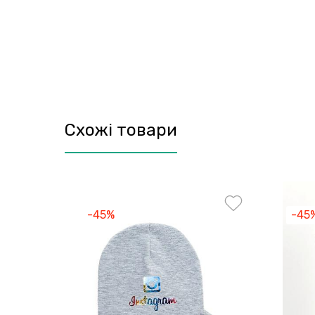
Схожі товари
-45%
-45