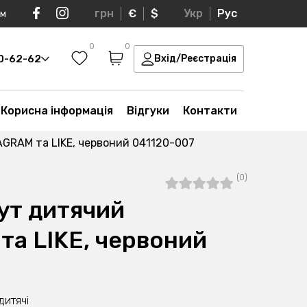
грн
€
$
Укр
Рус
ом
0
0
30-62-62
Вхід/Реєстрація
Корисна інформація
Відгуки
Контакти
AGRAM та LIKE, червоний 041120-007
(0)
ут дитячий
та LIKE, червоний
дитячі