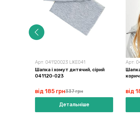
Арт:
041120023 LIKE041
Арт:
0
Шапка і хомут дитячий, сірий
Шапка
041120-023
корич
від 185 грн
від 1
337 грн
Детальніше