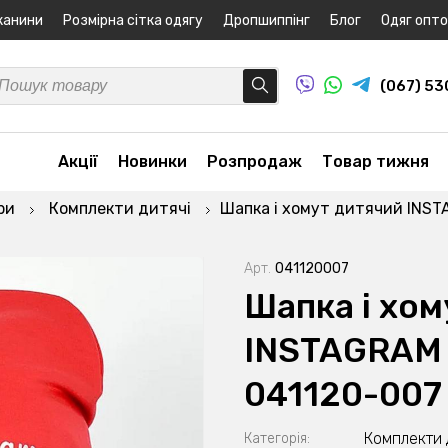
канини
Розмірна сітка одягу
Дропшиппінг
Блог
Одяг опт
(067) 5
Акції
Новинки
Розпродаж
Товар тижня
ри
Комплекти дитячі
Шапка і хомут дитячий INST
Арт.
041120007
Шапка і хом
INSTAGRAM 
041120-007
Комплекти 
Категорія: