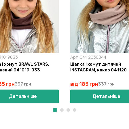
41019033
Арт:
04112030044
 і хомут BRAWL STARS,
Шапка і хомут дитячий
невий 041019-033
INSTAGRAM, какао 041120
85 грн
від 185 грн
337 грн
337 грн
Детальніше
Детальніше