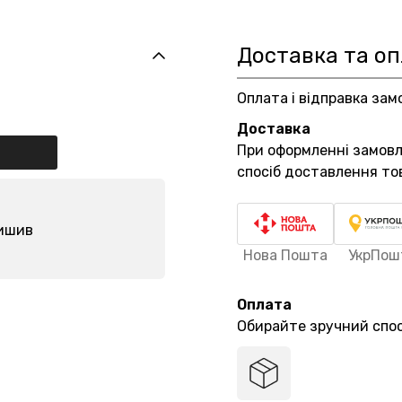
Доставка та о
Оплата і відправка зам
Доставка
При оформленні замов
спосіб доставлення то
лишив
Нова Пошта
УкрПош
Оплата
Обирайте зручний спос