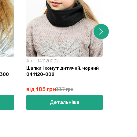
Арт:
041120002
Арт:
0411
Шапка і хомут дитячий, чорний
Шапка і 
-300
041120-002
041120-0
від 185 грн
від 185 
337 грн
Детальніше