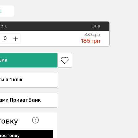
і
ість
Ціна
337 грн
185 грн
шик
 в 1 клік
ами ПриватБанк
товку
ростовку