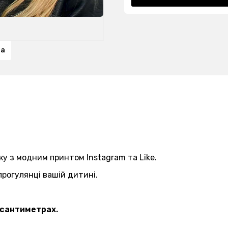
та
іку з модним принтом Instagram та Like.
прогулянці вашій дитині.
 сантиметрах.