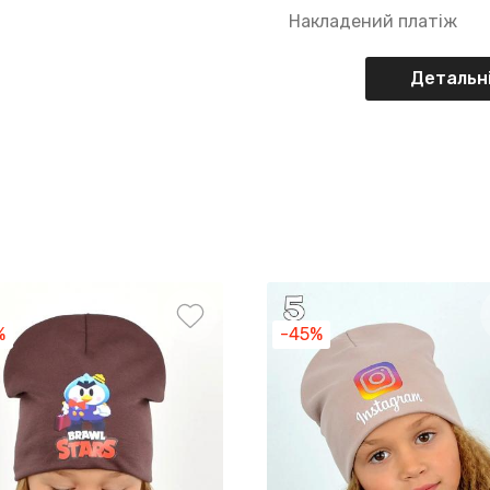
Накладений платіж
Детальні
%
-45%