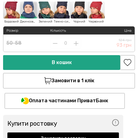
Бордовий
Джинсовий
Зелений
Темно-синій
Чорний
Червоний
Розмір
Кількість
Ціна
124 грн
50-58
93 грн
В кошик
Замовити в 1 клік
Оплата частинами ПриватБанк
Купити ростовку