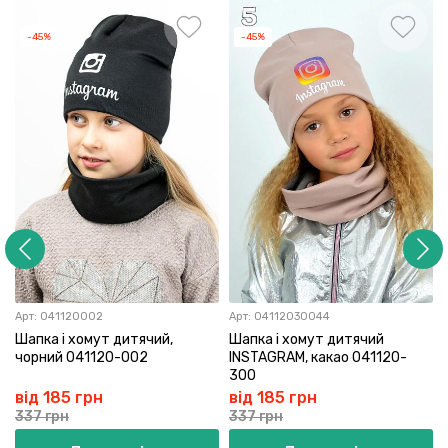
-45%
-45%
Арт:
041120002
Арт:
04112030044
Шапка і хомут дитячий,
Шапка і хомут дитячий
чорний 041120-002
INSTAGRAM, какао 041120-
300
від 185 грн
від 185 грн
337 грн
337 грн