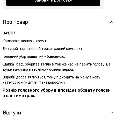
Замовити ростовку
Про товар
041707
Комплект: шапка + хомут.
Дитячий і підлітковий трикотажний комплект.
Головний убір підшитий - бавовною.
Шапка і баф, зберігає тепло в той же час не парить голову,
це
дуже важливо в весняно - осінній період.
Вироби добре тягнуться, тому підходять на різну
вікову
категорію - як дітям, так і дорослим.
Розмір головного убору відповідає обхвату голови
в сантиметрах.
Відгуки