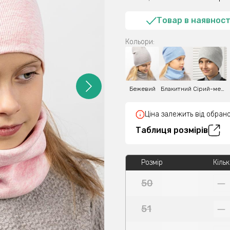
Товар в наявност
Кольори:
Бежевий
Блакитний
Сірий-меланж
Ціна залежить від обрано
Таблиця розмірів
Розмір
Кільк
50
51