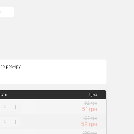
і
го розміру!
ість
Ціна
92 грн
51 грн
107 грн
59 грн
109 грн