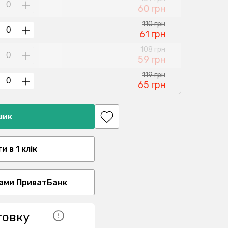
60 грн
110 грн
61 грн
108 грн
59 грн
119 грн
65 грн
шик
 в 1 клік
ами ПриватБанк
товку