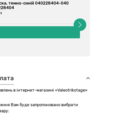
ска, ментоловий 040228115-037
0228115
рн
плата
овлень в інтернет-магазині «Valeotrikotage»
лення Вам буде запропоновано вибрати
вару: