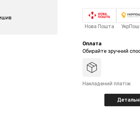
лишив
Нова Пошта
УкрПош
Оплата
Обирайте зручний спос
Накладений платіж
Детальні