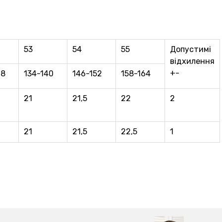
53
54
55
Допустимі
відхилення
+-
28
134-140
146-152
158-164
21
21,5
22
2
21
21,5
22,5
1