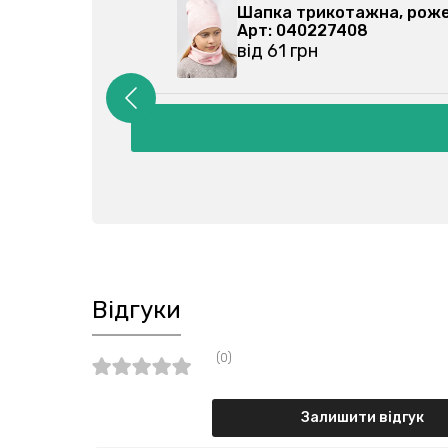
-040
Шапка трикотажна, рож
Арт: 040227408
від 61 грн
Відгуки
(0)
Залишити відгук