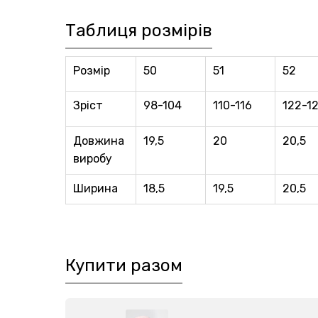
Таблиця розмірів
Розмір
50
51
52
Зріст
98-104
110-116
122-1
Довжина
19,5
20
20,5
виробу
Ширина
18,5
19,5
20,5
Купити разом