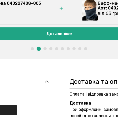
ева 040227408-005
Бафф-ма
Арт: 04
від 62 г
Детальніше
Доставка та о
Оплата і відправка зам
Доставка
При оформленні замов
спосіб доставлення то