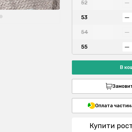
52
53
54
55
В ко
Замовити
Оплата частин
Купити рос