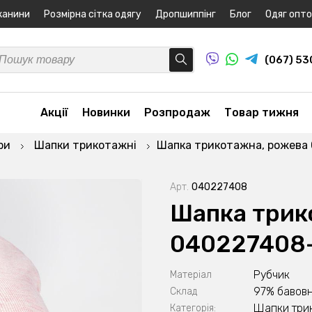
канини
Розмірна сітка одягу
Дропшиппінг
Блог
Одяг опт
(067) 5
Акції
Новинки
Розпродаж
Товар тижня
ри
Шапки трикотажні
Шапка трикотажна, рожева
Арт.
040227408
Шапка трик
040227408
Рубчик
Матеріал
97% бавовн
Склад
Шапки три
Категорія: