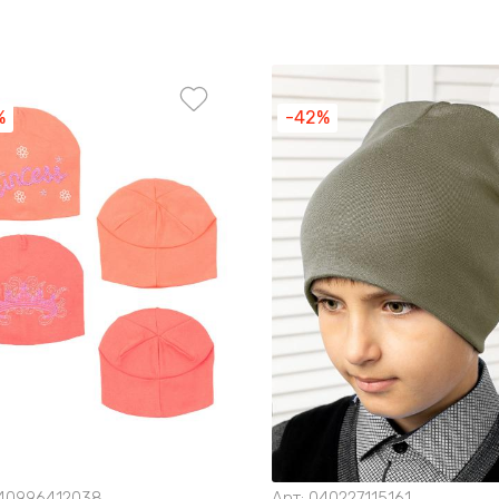
%
-42%
40996412038
Арт:
040227115161