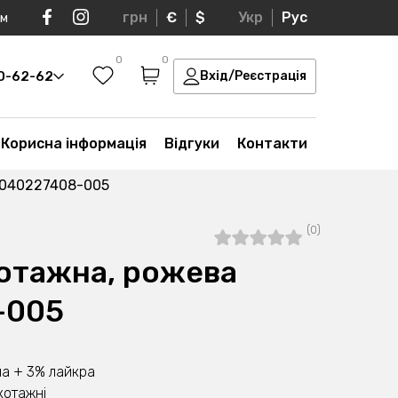
грн
€
$
Укр
Рус
ом
0
0
30-62-62
Вхід/Реєстрація
Корисна інформація
Відгуки
Контакти
 040227408-005
(0)
отажна, рожева
-005
а + 3% лайкра
котажні