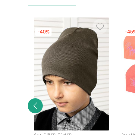
-40%
-45
Арт:
040227115022
Арт:
0