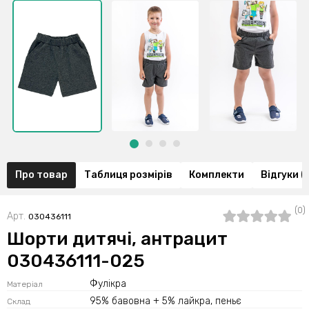
Про товар
Таблиця розмірів
Комплекти
Відгуки (
(0)
Арт.
030436111
Шорти дитячі, антрацит
030436111-025
Фулікра
Матеріал
95% бавовна + 5% лайкра, пеньє
Склад