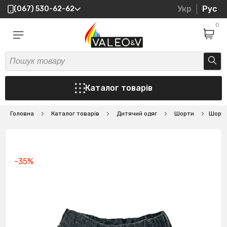
Укр
Рус
(067) 530-62-62
0
Каталог товарів
Головна
Каталог товарів
Дитячий одяг
Шорти
Шорти
-35%