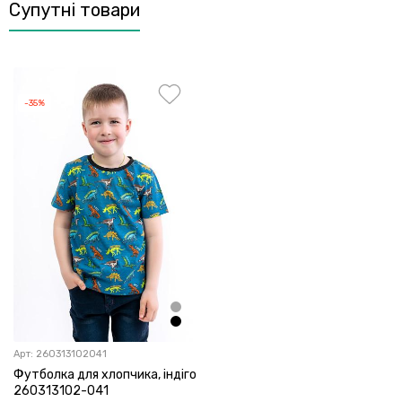
Супутні товари
-35%
Арт:
260313102041
Футболка для хлопчика, індіго
260313102-041