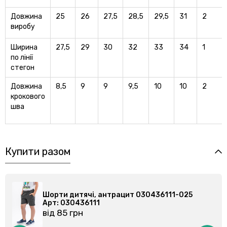
Довжина
25
26
27,5
28,5
29,5
31
2
виробу
Ширина
27,5
29
30
32
33
34
1
по лiнiї
стегон
Довжина
8,5
9
9
9,5
10
10
2
крокового
шва
Купити разом
Шорти дитячі, антрацит 030436111-025
Арт: 030436111
від 85 грн