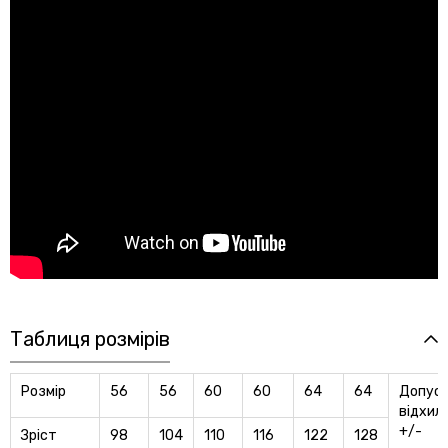
Таблиця розмірів
Розмір
56
56
60
60
64
64
Допуст
вiдхил
+/-
Зріст
98
104
110
116
122
128