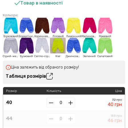
Товар в наявності
Кольори:
Бірюзовий
Блакитний
Коричневий
Ліловий
Лимонний
Малиновий
Рожевий
Сірий-меланж
Бузковий
Світло-сірий
Ківі
Джинсовий
Зелений
Салатовий
Ціна залежить від обраного розміру!
Таблиця розмірів
Розмір
Кількість
Ціна
72 грн
40
40 грн
83 грн
44
46 грн