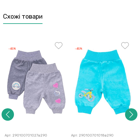
Схожі товари
-45%
-45%
Арт:
290100701027в290
Арт:
290100701018в290