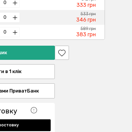
333 грн
533 грн
346 грн
589 грн
383 грн
шик
 в 1 клік
ами ПриватБанк
товку
ростовку