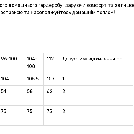
ого домашнього гардеробу, даруючи комфорт та затишок
 доставкою та насолоджуйтесь домашнім теплом!
96-100
104-
112
Допустимі відхилення +-
108
104
105.5
107
1
54
58
62
2
75
75
75
2