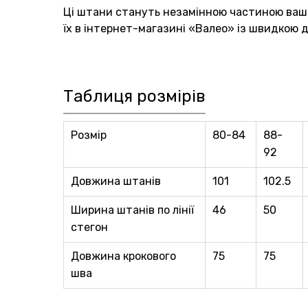
Ці штани стануть незамінною частиною ваш
їх в інтернет-магазині «Валео» із швидкою
Таблиця розмірів
Розмір
80-84
88-
92
Довжина штанів
101
102.5
Ширина штанів по лінії
46
50
стегон
Довжина крокового
75
75
шва