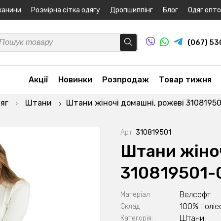
канини
Розмірна сітка одягу
Дропшиппінг
Блог
Одяг опт
(067) 5
Акції
Новинки
Розпродаж
Товар тижня
яг
Штани
Штани жіночі домашні, рожеві 3108195
Арт.
310819501
Штани жіноч
310819501-
Велсофт
Матеріал
100% поліе
Склад
Штани
Категорія: