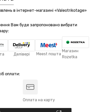
овлень в інтернет-магазині «Valeotrikotage»
лення Вам буде запропоновано вибрати
вару:
Магазин
Meest пошта
та
Делівері
Rozetka
іб оплати:
Оплата на карту