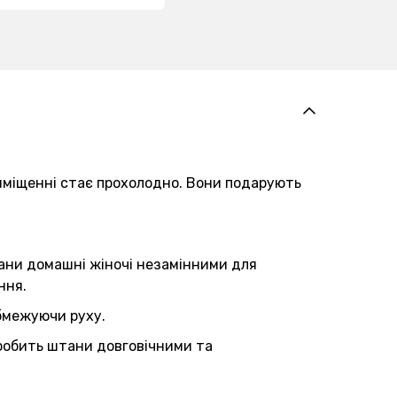
приміщенні стає прохолодно. Вони подарують
штани домашні жіночі незамінними для
ння.
обмежуючи руху.
о робить штани довговічними та