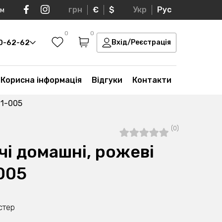
грн
€
$
Укр
Рус
ом
0
0
30-62-62
Вхід/Реєстрація
Корисна інформація
Відгуки
Контакти
01-005
(0)
і домашні, рожеві
005
стер