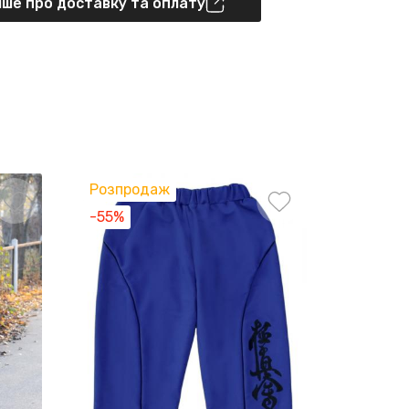
ше про доставку та оплату
Розпродаж
-55%
-45%