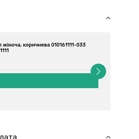
-топ жіноча, синя 010161111-020
010161111
1 грн
плата