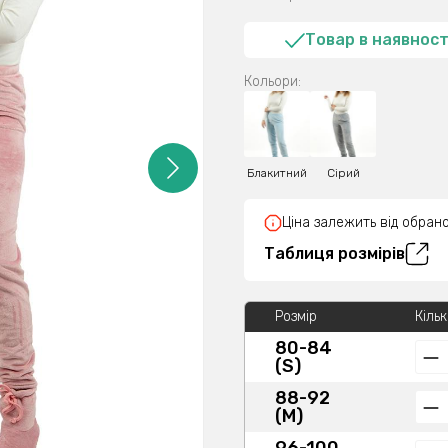
Товар в наявност
Кольори:
Блакитний
Сірий
Ціна залежить від обрано
Таблиця розмірів
Розмір
Кільк
80-84
(S)
88-92
(M)