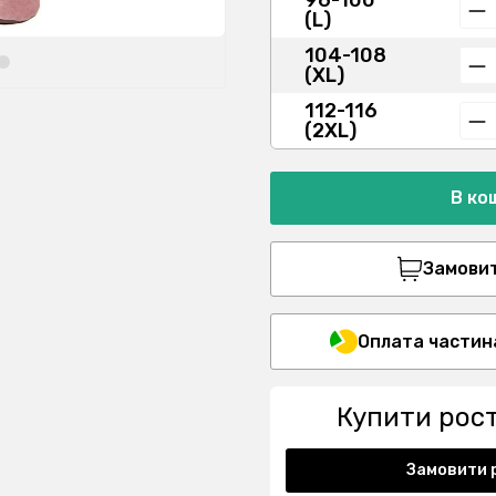
96-100
(L)
104-108
(XL)
112-116
(2XL)
В ко
Замовити
Оплата частин
Купити рос
Замовити 