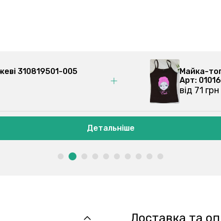
рожеві 310819501-005
Майка
Арт: 
від 7
Детальніше
Доставка та о