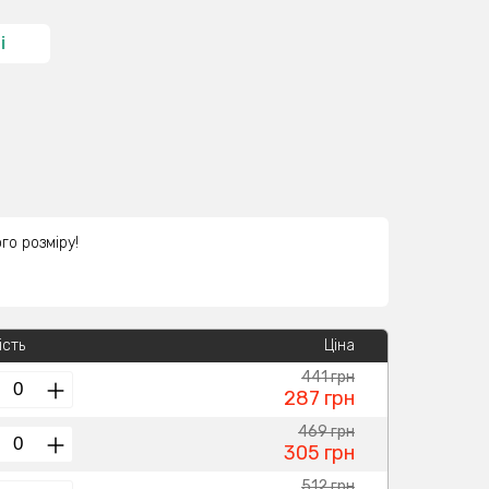
і
го розміру!
ість
Ціна
441 грн
287 грн
469 грн
305 грн
512 грн