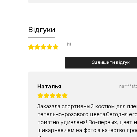
Відгуки
(1)
Залишити відгук
Наталья
na****s
Заказала спортивный костюм для пл
пепельно-розового цвета.Сегодня его
приятно удивлена! Во-первых, цвет 
шикарнее,чем на фото,а качество про