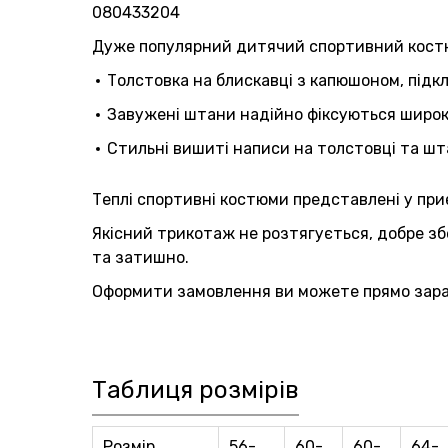
080433204
Дуже популярний дитячий спортивний костюм
Толстовка на блискавці з капюшоном, підк
Завужені штани надійно фіксуються широк
Стильні вишиті написи на толстовці та ш
Теплі спортивні костюми представлені у приє
Якісний трикотаж не розтягується, добре зб
та затишно.
Оформити замовлення ви можете прямо зараз 
Таблиця розмірів
Розмір
56-
60-
60-
64-