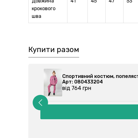
Довжина
41
45
47
53
крокового
шва
Купити разом
206202-079
Спортивний костюм, попел
Арт: 080433204
від 764 грн