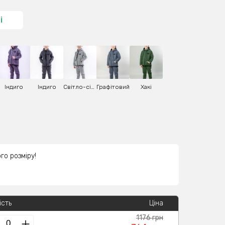
і
Індиго
Індиго
Світло-сірий
Графітовий
Хакі
го розміру!
ість
Ціна
1176 грн