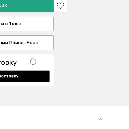
шик
 в 1 клік
ами ПриватБанк
товку
ростовку