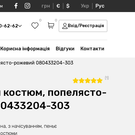
грн
€
$
Укр
Рус
ом
0
0
30-62-62
Вхід/Реєстрація
Корисна інформація
Відгуки
Контакти
лясто-рожевий 080433204-303
(1)
 костюм, попелясто-
80433204-303
на, з начісуванням, пеньє
костюми