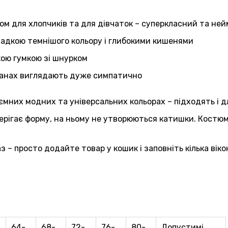
 для хлопчиків та для дівчаток – суперкласний та ней
ладкою темнішого кольору і глибокими кишенями
ою гумкою зі шнурком
танах виглядають дуже симпатично
мних модних та універсальних кольорах – підходять і для
ерігає форму, на ньому не утворюються катишки. Костюм
– просто додайте товар у кошик і заповніть кілька віко
64-
68-
72-
76-
80-
Допустимі