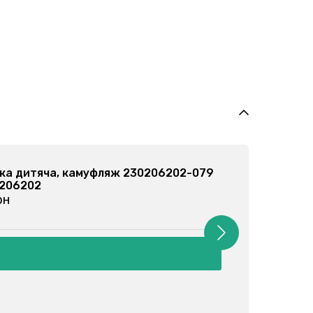
ка дитяча, сірий меланж 230206205-027
0206205
рн