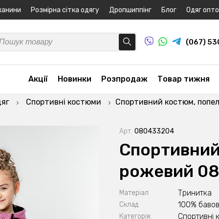
канини
Розмірна сітка одягу
Дропшиппінг
Блог
Одяг опт
(067) 5
Акції
Новинки
Розпродаж
Товар тижня
дяг
Спортивні костюми
Спортивний костюм, попе
Арт.
080433204
Спортивний
рожевий 0
Тринитка
Матеріал
100% бавов
Склад
Спортивні 
Категорія: