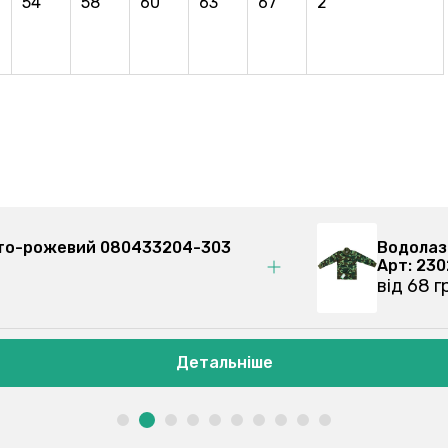
54
58
60
63
67
2
ясто-рожевий 080433204-303
Водолаз
Арт: 23
від 68 г
Детальніше