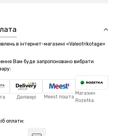
плата
овлень в інтернет-магазині «Valeotrikotage»
лення Вам буде запропоновано вибрати
вару:
Магазин
Meest пошта
та
Делівері
Rozetka
іб оплати: