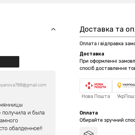
Доставка та о
Оплата і відправка зам
Доставка
При оформленні замов
спосіб доставлення то
toyanova788@gmail.com
Нова Пошта
УкрПош
емянницы
 получила и была
Оплата
намного
Обирайте зручний спос
сто обалденное!!