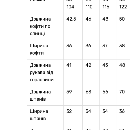
104
110
116
122
Довжина
42,5
46
48
50
кофти по
спинці
Ширина
36
36
37
38
кофти
Довжина
41
42
45
48
рукава від
горловини
Довжина
59
63
66
70
штанів
Ширина
32
34
34
36
штанів