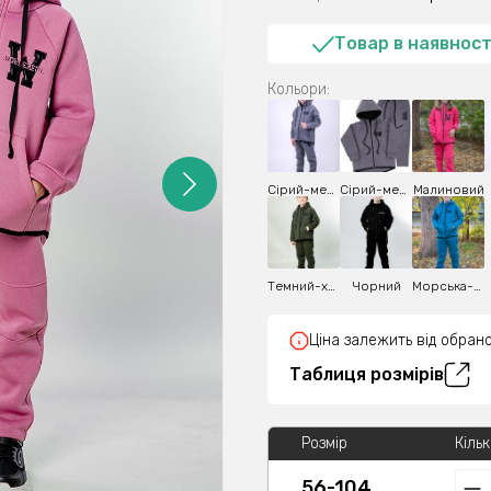
Товар в наявност
Кольори:
Сірий-меланж
Сірий-меланж
Малиновий
Темний-хакі
Чорний
Морська-хвиля
Ціна залежить від обрано
Таблиця розмірів
Розмір
Кільк
56-104