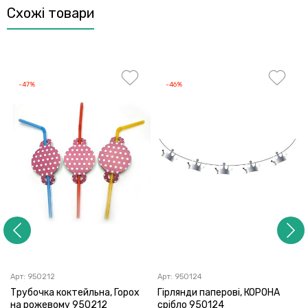
Схожі товари
-47%
-46%
Арт:
950212
Арт:
950124
Трубочка коктейльна, Горох
Гірлянди паперові, КОРОНА
на рожевому 950212
срібло 950124