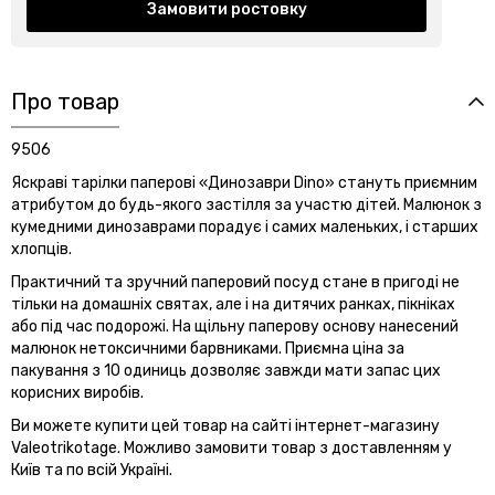
Замовити ростовку
Про товар
9506
Яскраві тарілки паперові «Динозаври Dino» стануть приємним
атрибутом до будь-якого застілля за участю дітей. Малюнок з
кумедними динозаврами порадує і самих маленьких, і старших
хлопців.
Практичний та зручний паперовий посуд стане в пригоді не
тільки на домашніх святах, але і на дитячих ранках, пікніках
або під час подорожі. На щільну паперову основу нанесений
малюнок нетоксичними барвниками. Приємна ціна за
пакування з 10 одиниць дозволяє завжди мати запас цих
корисних виробів.
Ви можете купити цей товар на сайті інтернет-магазину
Valeotrikotage. Можливо замовити товар з доставленням у
Київ та по всій Україні.