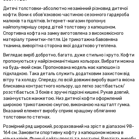
Дитячі толстовки-абсолютно незамінний різновид дитячої
кофти. Вони є обов'язковою частиною сезонного гардероба
малюків та підлітків. Інтернет-магазин пропонує
найпопулярнішу серед дітей толстовку з капюшоном.
Спортивна кофта на замку виготовлена з високоякісного
матеріалу тринитки-петля. Це трикотажна бавовняна
тканина, виворітна сторона якої додатково утеплена.
Виглядає виріб добротно, багато, дуже стильно і круто. Кофти
пропонуються у найрізноманітніших кольорах. Вибрати можна
на будь-який смак. Пропонована модель має капюшон із
підкладкою. Така деталь служить додатковим захистом від
вітру та холоду. Спереду, по всій довжині виробу вшита якісна
блискавка контрастного кольору, що легко застібається/
розстібається. З боків є зручні підрізні кишені. Рукав довгий,
закінчується манжетою. Низ дитячої кофти оформлений
широкою трикотажною смугою, виконаною на кшталт гумка.
Вказаний елемент виробу сприяє кращому обляганню
толстовки по стегнах.
Розмірний ряд широкий, розрахований на зріст в діапазоні 98-
164 см. Замовити спортивну кофту з капюшоном можна в
кілька кліків. Функції сайту прості та доступні. Вартість виробу