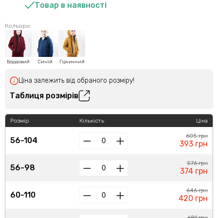
Товар в наявності
Кольори:
Бордовий
Синій
Гірчичний
Ціна залежить від обраного розміру!
Таблиця розмірів
Розмір
Кількість
Ціна
605 грн
56-104
393 грн
576 грн
56-98
374 грн
646 грн
60-110
420 грн
681 грн