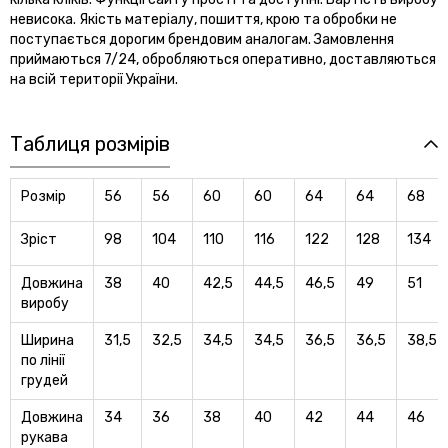
невисока. Якість матеріалу, пошиття, крою та обробки не
поступається дорогим брендовим аналогам. Замовлення
приймаються 7/24, обробляються оперативно, доставляються
на всій території України.
Таблиця розмірів
Розмір
56
56
60
60
64
64
68
Зріст
98
104
110
116
122
128
134
Довжина
38
40
42,5
44,5
46,5
49
51
виробу
Ширина
31,5
32,5
34,5
34,5
36,5
36,5
38,5
по лiнiї
грудей
Довжина
34
36
38
40
42
44
46
рукава