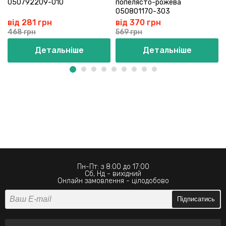
050792209-010
попелясто-рожева
050801170-303
від 281 грн
від 370 грн
468 грн
569 грн
Детальніше
Детальніше
Пн-Пт: з 8:00 до 17:00
Сб, Нд - вихідний
Онлайн замовлення - цілодобово
Підписатись