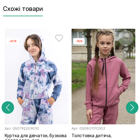
Схожі товари
-40%
-35%
Арт:
050792209010
Арт:
050801170303
Куртка для дівчаток, бузкова
Толстовка дитяча,