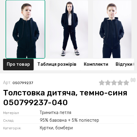
Про товар
Таблиця розмірів
Комплекти
Відгуки (
(0)
Арт.
050799237
Толстовка дитяча, темно-синя
050799237-040
Тринитка петля
Матеріал
95% бавовна + 5% поліестер
Склад
Куртки, бомбери
Категорія: