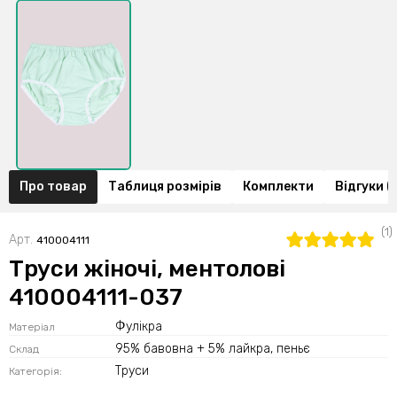
Про товар
Таблиця розмірів
Комплекти
Відгуки (1
(1)
Арт.
410004111
Труси жіночі, ментолові
410004111-037
Фулікра
Матеріал
95% бавовна + 5% лайкра, пеньє
Склад
Труси
Категорія: