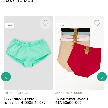
Схожі товари
-35%
-30%
Арт:
410005111037
Арт:
417760600000
Труси-шорти жіночі,
Труси жіночі, асорті
ментолові 410005111-037
417760600-000