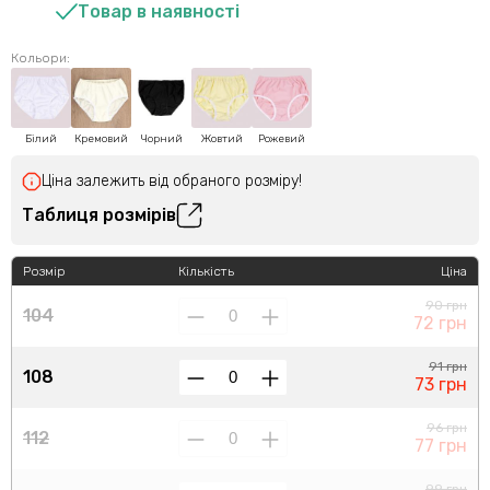
Товар в наявності
Кольори:
Білий
Кремовий
Чорний
Жовтий
Рожевий
Ціна залежить від обраного розміру!
Таблиця розмірів
Розмір
Кількість
Ціна
90 грн
104
72 грн
91 грн
108
73 грн
96 грн
112
77 грн
99 грн