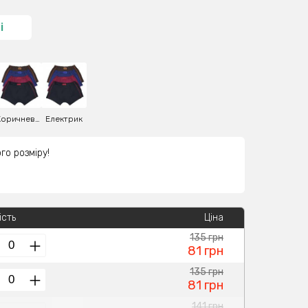
і
Коричневий
Електрик
го розміру!
ість
Ціна
135 грн
81 грн
135 грн
81 грн
141 грн