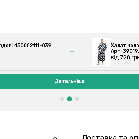
оловічі, бордові 450002111-039
Детальніше
Доставка та о