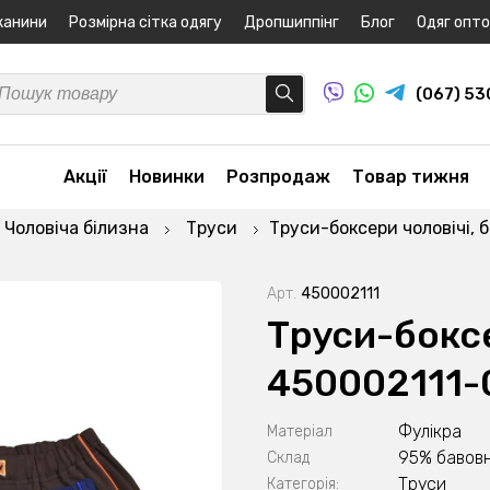
канини
Розмірна сітка одягу
Дропшиппінг
Блог
Одяг опт
(067) 5
Акції
Новинки
Розпродаж
Товар тижня
Чоловіча білизна
Труси
Труси-боксери чоловічі, 
Арт.
450002111
Труси-боксе
450002111-
Фулікра
Матеріал
95% бавовн
Склад
Труси
Категорія: