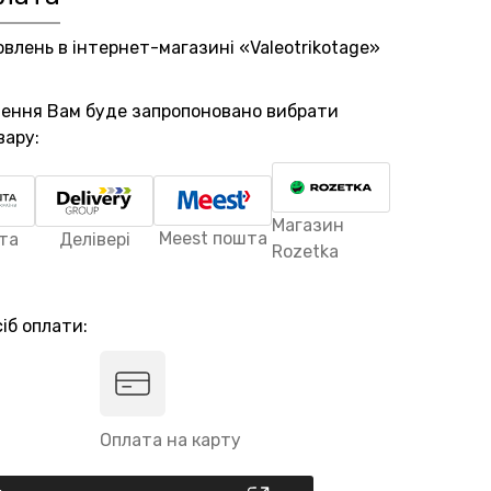
овлень в інтернет-магазині «Valeotrikotage»
лення Вам буде запропоновано вибрати
вару:
Магазин
Meest пошта
та
Делівері
Rozetka
іб оплати:
Оплата на карту