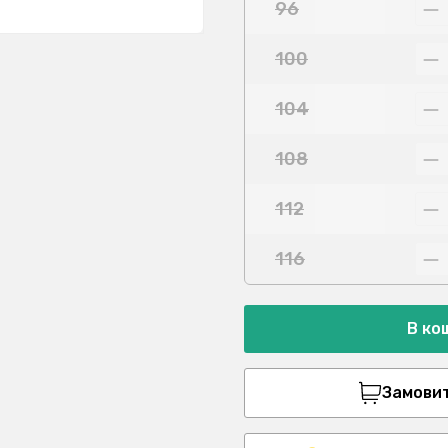
96
100
104
108
112
116
В ко
Замовити