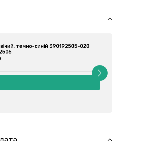
Халат чоловічий, електрик 390193501-021
Арт: 390193501
від 895 грн
плата