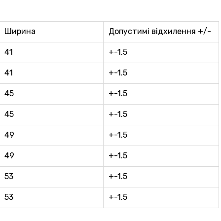
Ширина
Допустимі відхилення +/-
41
+-1.5
41
+-1.5
45
+-1.5
45
+-1.5
49
+-1.5
49
+-1.5
53
+-1.5
53
+-1.5