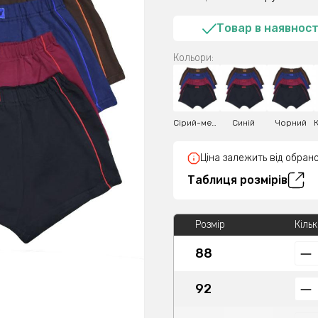
Товар в наявност
Кольори:
Сірий-меланж
Синій
Чорний
Ціна залежить від обрано
Таблиця розмірів
Розмір
Кільк
88
92