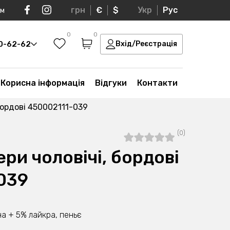
грн
€
$
Укр
Рус
ом
0
0
30-62-62
Вхід/Реєстрація
Корисна інформація
Відгуки
Контакти
бордові 450002111-039
(0)
ри чоловічі, бордові
039
а + 5% лайкра, пеньє