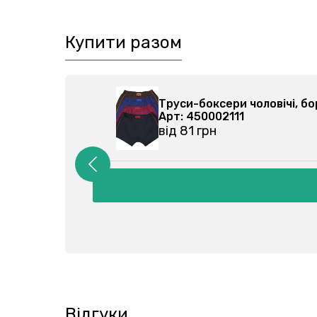
Купити разом
й 390192505-020
Труси-боксери ч
Арт: 450002111
від 81 грн
Відгуки