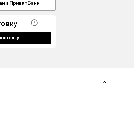
ами ПриватБанк
товку
ростовку