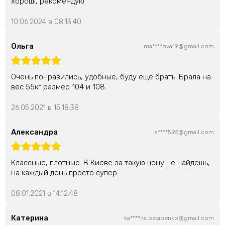
хороші, рекомендую
10.06.2024 в 08:13:40
Ольга
ma****ova19@gmail.com
Очень понравились, удобные, буду ещё брать. Брала на
вес 55кг размер 104 и 108.
26.05.2021 в 15:18:38
Александра
la****5.95@gmail.com
Классные, плотные. В Киеве за такую цену не найдешь,
на каждый день просто супер.
08.01.2021 в 14:12:48
Катерина
ka****na.ostapenko@gmail.com