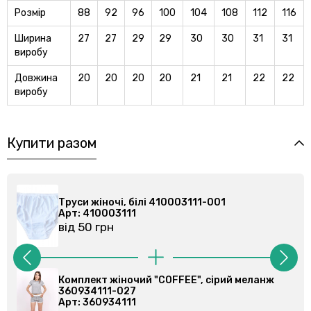
Розмір
88
92
96
100
104
108
112
116
Ширина
27
27
29
29
30
30
31
31
виробу
Довжина
20
20
20
20
21
21
22
22
виробу
Купити разом
лі 410003111-001
Труси жіночі, білі 410
Арт: 410003111
від 50 грн
й "COFFEE", сірий меланж
Домашній комплект, ж
Арт: 360973102
від 345 грн