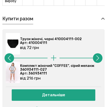
виробу
Купити разом
ночі, чорні 410004111-002
Труси жіночі, 
0004111
Арт: 41000411
рн
від 72 грн
 жіночий "COFFEE", сірий меланж
Домашній комп
11-027
Арт: 36097310
934111
від 345 грн
грн
Детальніше
Де