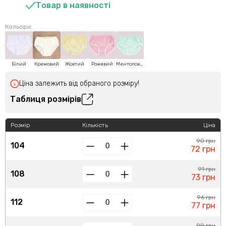
Товар в наявності
Кольори:
Білий
Кремовий
Жовтий
Рожевий
Ментоловий
Ціна залежить від обраного розміру!
Таблиця розмірів
Розмір
Кількість
Ціна
90 грн
104
72 грн
91 грн
108
73 грн
96 грн
112
77 грн
99 грн