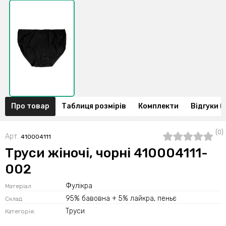
Про товар
Таблиця розмірів
Комплекти
Відгуки (
(0)
Арт.
410004111
Труси жіночі, чорні 410004111-
002
Фулікра
Матеріал
95% бавовна + 5% лайкра, пеньє
Склад
Труси
Категорія: