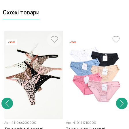
Схожі товари
-30%
-35%
Арт:
411066200000
Арт:
410141710000