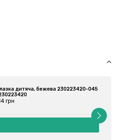
лазка дитяча, бежева 230223420-045
Ту
 230223420
Ар
14 грн
ві