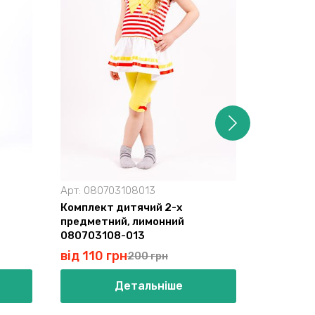
Арт:
080703108013
Арт:
1701
Комплект дитячий 2-х
Комплект
предметний, лимонний
17015333
080703108-013
від 110 грн
від 186 
200 грн
Детальніше