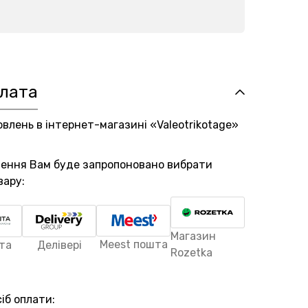
плата
овлень в інтернет-магазині «Valeotrikotage»
лення Вам буде запропоновано вибрати
вару:
Магазин
Meest пошта
та
Делівері
Rozetka
іб оплати: