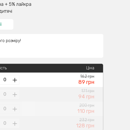
а + 5% лайкра
дитячі
і
го розміру!
ість
Ціна
162 грн
89 грн
171 грн
94 грн
200 грн
110 грн
232 грн
128 грн