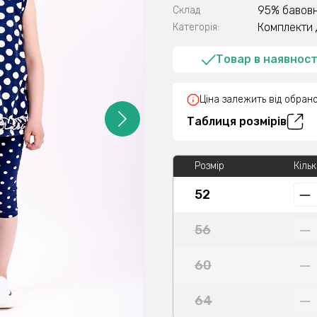
95% бавовн
Склад
Комплекти 
Категорія:
Товар в наявност
Ціна залежить від обрано
Таблиця розмірів
Розмір
Кільк
52
56
60
64