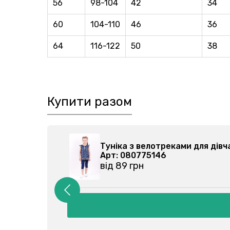
56
98-104
42
34
60
104-110
46
36
64
116-122
50
38
Купити разом
6303-001
Туніка з велотреками для дівч
Арт: 080775146
від 89 грн