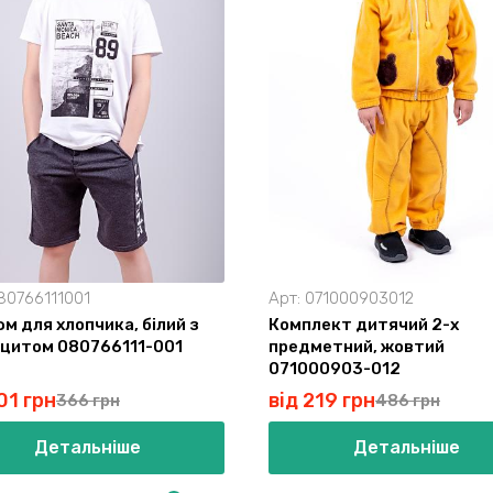
80766111001
Арт:
071000903012
м для хлопчика, білий з
Комплект дитячий 2-х
цитом 080766111-001
предметний, жовтий
071000903-012
01 грн
від 219 грн
366 грн
486 грн
Детальніше
Детальніше