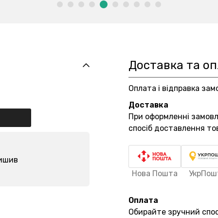
Доставка та о
Оплата і відправка зам
Доставка
При оформленні замов
спосіб доставлення то
лишив
Нова Пошта
УкрПош
Оплата
Обирайте зручний спос