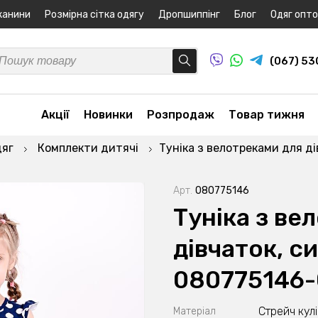
канини
Розмірна сітка одягу
Дропшиппінг
Блог
Одяг опт
(067) 5
Акції
Новинки
Розпродаж
Товар тижня
дяг
Комплекти дитячі
Туніка з велотреками для ді
Арт.
080775146
Туніка з ве
дівчаток, cи
080775146
Стрейч кул
Матеріал