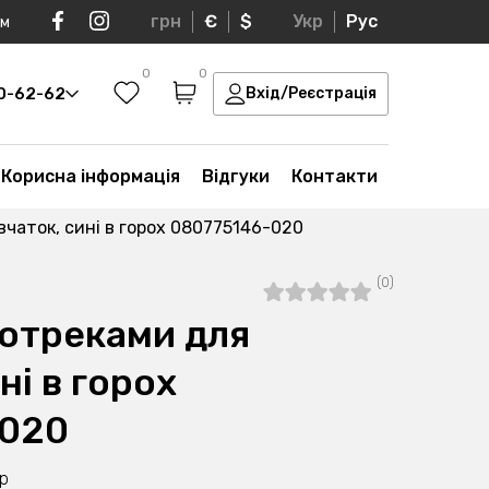
грн
€
$
Укр
Рус
ом
0
0
30-62-62
Вхід/Реєстрація
Корисна інформація
Відгуки
Контакти
вчаток, cині в горох 080775146-020
(0)
лотреками для
ні в горох
-020
ір