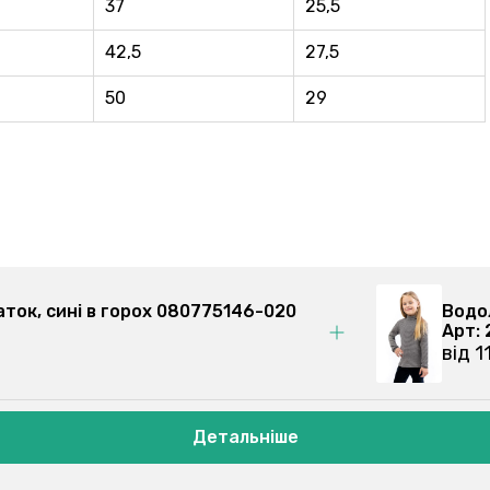
37
25,5
42,5
27,5
50
29
аток, cині в горох 080775146-020
Водо
Арт:
від 1
Детальніше