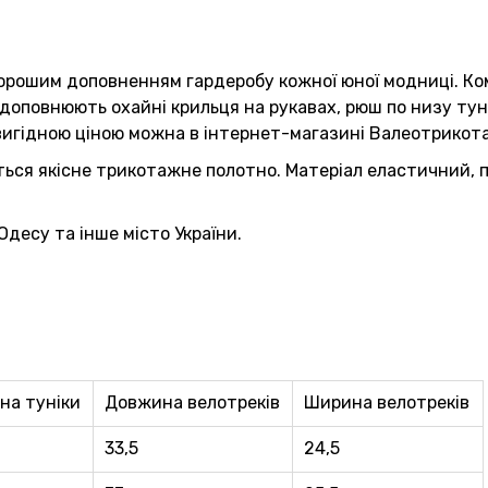
хорошим доповненням гардеробу кожної юної модниці. Ко
 доповнюють охайні крильця на рукавах, рюш по низу туні
 вигідною ціною можна в інтернет-магазині Валеотрикот
ься якісне трикотажне полотно. Матеріал еластичний, п
десу та інше місто України.
на туніки
Довжина велотреків
Ширина велотреків
33,5
24,5