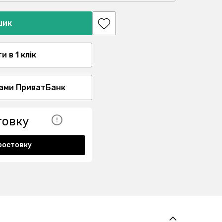
шик
 в 1 клік
ами ПриватБанк
товку
ростовку