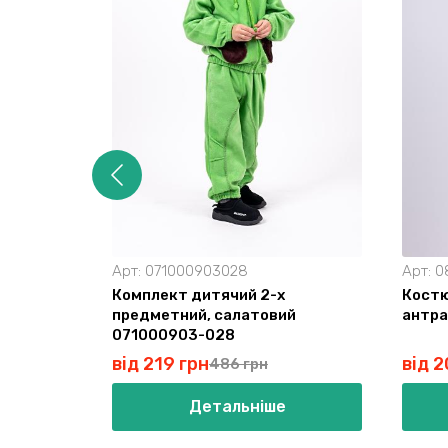
Арт:
071000903028
Арт:
0
Комплект дитячий 2-х
Костю
предметний, салатовий
антра
071000903-028
від 219 грн
від 2
486 грн
Детальніше