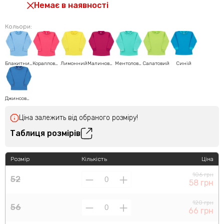
Немає в наявності
Кольори:
Блакитний
Коралловий
Лимонний
Малиновий
Ментоловий
Салатовий
Синій
Джинсовий
Ціна залежить від обраного розміру!
Таблиця розмірів
Розмір
Кількість
Ціна
106 грн
52
58 грн
120 грн
56
66 грн