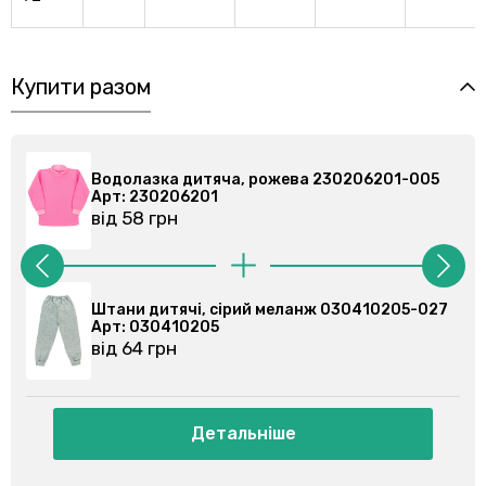
Купити разом
Водолазка дитяча, рожева 230206201-005
Водола
Арт: 230206201
Арт: 2
від 58 грн
від 58
Штани дитячі, сірий меланж 030410205-027
Штани 
Арт: 030410205
Арт: 0
від 64 грн
від 86
Детальніше