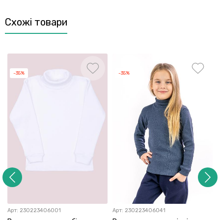
Схожі товари
-35%
-35%
Арт:
230223406001
Арт:
230223406041