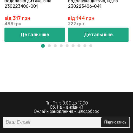
Водолазка дитяча, біла
Водолазка дитяча, індіго
230223406-001
230223406-041
від 317 грн
від 144 грн
488 грн
222 грн
Детальніше
Детальніше
Пн-Пт: з 8:00 до 17:00
Сб, Нд - вихідний
Онлайн замовлення - цілодобово
Підписатись