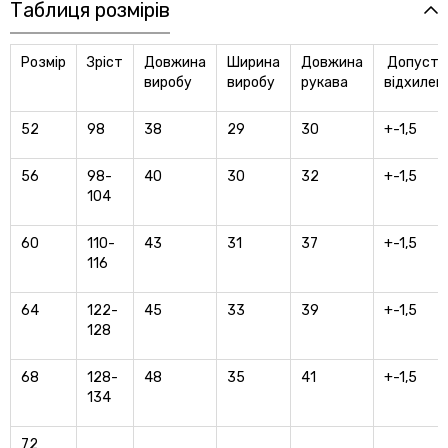
Таблиця розмірів
Розмір
Зріст
Довжина
Ширина
Довжина
Допусти
виробу
виробу
рукава
відхилен
52
98
38
29
30
+-1,5
56
98-
40
30
32
+-1,5
104
60
110-
43
31
37
+-1,5
116
64
122-
45
33
39
+-1,5
128
68
128-
48
35
41
+-1,5
134
72