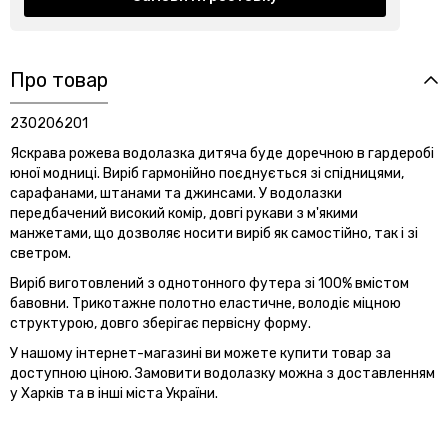
Про товар
230206201
Яскрава рожева водолазка дитяча буде доречною в гардеробі
юної модниці. Виріб гармонійно поєднується зі спідницями,
сарафанами, штанами та джинсами. У водолазки
передбачений високий комір, довгі рукави з м'якими
манжетами, що дозволяє носити виріб як самостійно, так і зі
светром.
Виріб виготовлений з однотонного футера зі 100% вмістом
бавовни. Трикотажне полотно еластичне, володіє міцною
структурою, довго зберігає первісну форму.
У нашому інтернет-магазині ви можете купити товар за
доступною ціною. Замовити водолазку можна з доставленням
у Харків та в інші міста України.