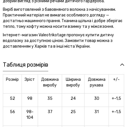
добрий вигляд з різними речами дитячого гардероба.
Виріб виготовлений з бавовняного волокна з начісуванням.
Практичний матеріал не вимагає особливого догляду —
достатньо машинного прання. Тканина щільна і добре зберігає
тепло, тому кофту можна носити взимку та у міжсезоння.
Інтернет-магазин Valeotrikotage пропонує купити дитячу
водолазку за доступною ціною. Замовити товар можна з
доставленням у Харків та в інші міста України.
Таблиця розмірів
Розмір
Зріст
Довжина
Ширина
Довжина
+/-
виробу
виробу
рукава
52
98
35
24
30
+-1,5
56
98-
37
25
31
+-1,5
104