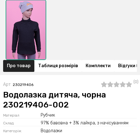
Про товар
Таблиця розмірів
Комплекти
Відгуки (
(0)
Арт.
230219406
Водолазка дитяча, чорна
230219406-002
Рубчик
Матеріал
97% бавовна + 3% лайкра, з начісуванням
Склад
Водолазки
Категорія: