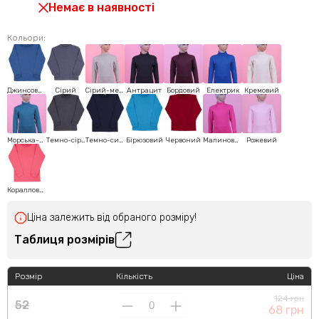
Немає в наявності
Кольори:
Джинсовий
Сірий
Сірий-меланж
Антрацит
Бордовий
Електрик
Кремовий
Морська-хвиля
Темно-сірий
Темно-синій
Бірюзовий
Червоний
Малиновий
Рожевий
Коралловий
Ціна залежить від обраного розміру!
Таблиця розмірів
Розмір
Кількість
Ціна
124 грн
52
68 грн