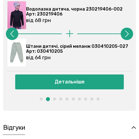
рна 230219406-002
Водолазка дитяча, чорна 2
Арт: 230219406
від 68 грн
меланж 030410205-027
Штани спортивні, сірі 03035
Арт: 030355201
від 86 грн
іше
Детальніше
Відгуки