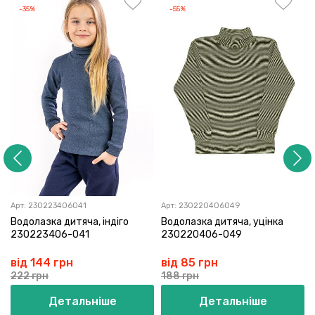
-35%
-55%
Арт:
230223406041
Арт:
230220406049
Водолазка дитяча, індіго
Водолазка дитяча, уцінка
230223406-041
230220406-049
від 144 грн
від 85 грн
222 грн
188 грн
Детальніше
Детальніше