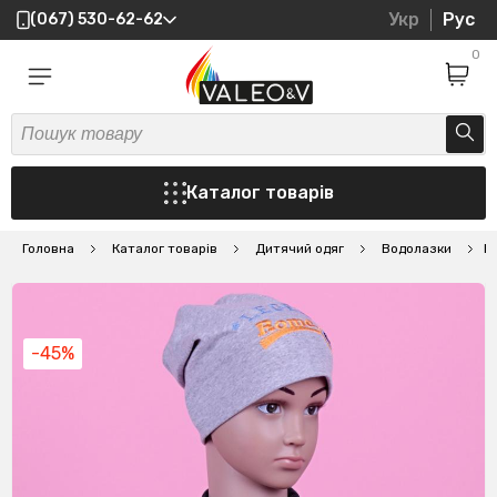
Укр
Рус
(067) 530-62-62
0
Каталог товарів
Головна
Каталог товарів
Дитячий одяг
Водолазки
В
-45%