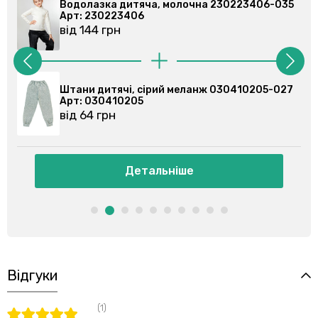
0223406-035
Водолазка дитяча, молочна 2302234
Арт: 230223406
від 144 грн
30410205-027
Штани спортивні, сірі 030355201-023
Арт: 030355201
від 86 грн
Детальніше
Відгуки
(1)