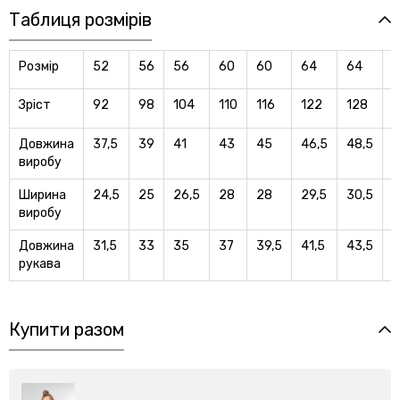
Таблиця розмірів
Розмір
52
56
56
60
60
64
64
6
Зріст
92
98
104
110
116
122
128
1
Довжина
37,5
39
41
43
45
46,5
48,5
5
виробу
Ширина
24,5
25
26,5
28
28
29,5
30,5
3
виробу
Довжина
31,5
33
35
37
39,5
41,5
43,5
4
рукава
Купити разом