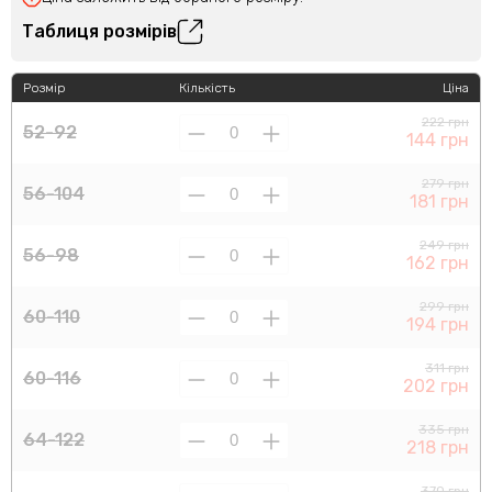
Таблиця розмірів
Розмір
Кількість
Ціна
222 грн
52-92
144 грн
279 грн
56-104
181 грн
249 грн
56-98
162 грн
299 грн
60-110
194 грн
311 грн
60-116
202 грн
335 грн
64-122
218 грн
370 грн