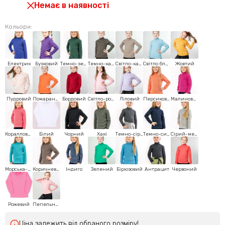
Немає в наявності
Кольори:
Електрик
Бузковий
Темно-зелений
Темно-кавовий
Світло-кавовий
Світло блакитний
Жовтий
Пудровий
Помаранчевий
Бордовий
Світло-рожевий
Ліловий
Персиковий
Малиновий
Коралловий
Білий
Чорний
Хакі
Темно-сірий
Темнo-синий
Сірий-меланж
Морська-хвиля
Коричневий
Індиго
Зелений
Бірюзовий
Антрацит
Червоний
Рожевий
Пепельно-рожевий
Ціна залежить від обраного розміру!