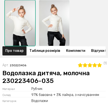
Про товар
Таблиця розмірів
Комплекти
Відгуки (1
(1)
Арт.
230223406
Водолазка дитяча, молочна
230223406-035
Рубчик
Матеріал
97% бавовна + 3% лайкра, з начісуванням
Склад
Водолазки
Категорія: