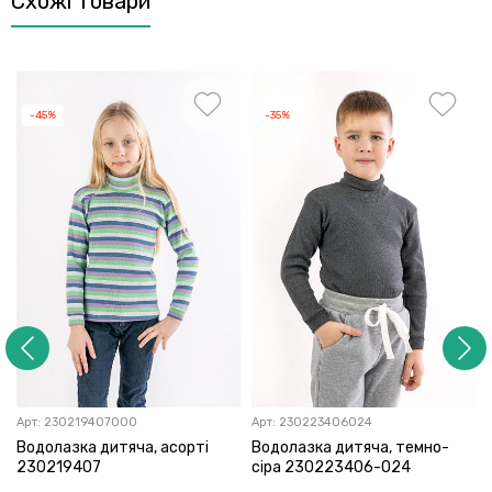
Схожі товари
-45%
-35%
Арт:
230219407000
Арт:
230223406024
Водолазка дитяча, асорті
Водолазка дитяча, темно-
230219407
сіра 230223406-024