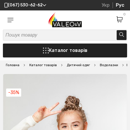
Укр
Рус
(067) 530-62-62
0
Каталог товарів
Головна
Каталог товарів
Дитячий одяг
Водолазки
В
-35%