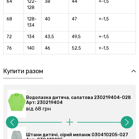
64
122-
38
44
+-1,5
128
68
128-
40
47
+-1,5
134
72
134
43,5
49,5
+-1,5
76
140
46
52,5
+-1,5
Купити разом
лазка дитяча, салатова 230219404-028
Водолазка
 230219404
Арт: 2302
68 грн
від 68 грн
и дитячі, сірий меланж 030410205-027
Штани спор