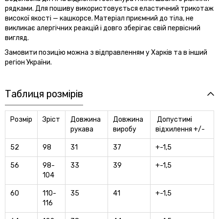
рядками. Для пошиву використовується еластичний трикотаж
високої якості — кашкорсе. Матеріал приємний до тіла, не
викликає алергічних реакцій і довго зберігає свій первісний
вигляд.
Замовити позицію можна з відправленням у Харків та в інший
регіон України.
Таблиця розмірів
Розмір
Зріст
Довжина
Довжина
Допустимі
рукава
виробу
відхилення +/-
52
98
31
37
+-1,5
56
98-
33
39
+-1,5
104
60
110-
35
41
+-1,5
116