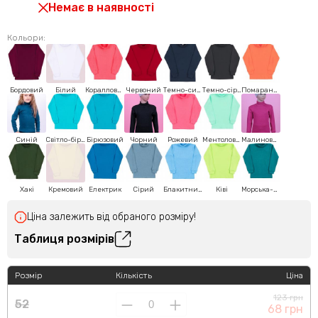
Немає в наявності
Кольори:
Бордовий
Білий
Коралловий
Червоний
Темно-синій
Темно-сірий
Помаранчевий
Синій
Світло-бірюзовий
Бірюзовий
Чорний
Рожевий
Ментоловий
Малиновий
Хакі
Кремовий
Електрик
Сірий
Блакитний
Ківі
Морська-хвиля
Ціна залежить від обраного розміру!
Таблиця розмірів
Розмір
Кількість
Ціна
123 грн
52
68 грн