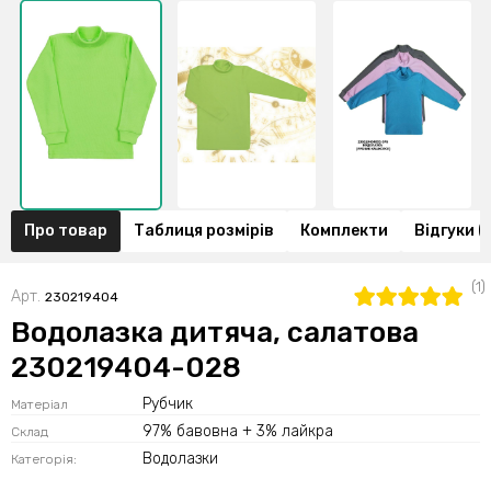
Про товар
Таблиця розмірів
Комплекти
Відгуки (1
(1)
Арт.
230219404
Водолазка дитяча, салатова
230219404-028
Рубчик
Матеріал
97% бавовна + 3% лайкра
Склад
Водолазки
Категорія: