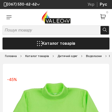
Укр
Рус
(067) 530-62-62
0
Каталог товарів
Головна
Каталог товарів
Дитячий одяг
Водолазки
В
-45%