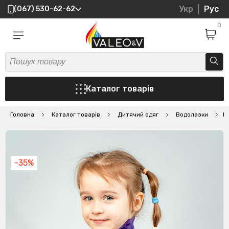
Укр
Рус
(067) 530-62-62
0
Каталог товарів
Головна
Каталог товарів
Дитячий одяг
Водолазки
В
-35%