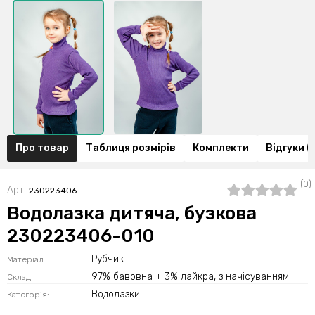
Про товар
Таблиця розмірів
Комплекти
Відгуки (
(0)
Арт.
230223406
Водолазка дитяча, бузкова
230223406-010
Рубчик
Матеріал
97% бавовна + 3% лайкра, з начісуванням
Склад
Водолазки
Категорія: