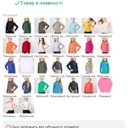
Товар в наявності
Кольори:
Чорний
Темно-зелений
Темно-кавовий
Світло-кавовий
Світло блакитний
Жовтий
Пудровий
Помаранчевий
Бордовий
Світло-рожевий
Ліловий
Персиковий
Малиновий
Коралловий
Електрик
Білий
Хакі
Темно-сірий
Темнo-синий
Сірий-меланж
Морська-хвиля
Коричневий
Індиго
Зелений
Бірюзовий
Антрацит
Червоний
Рожевий
Пепельно-рожевий
Молочний
Ціна залежить від обраного розміру!