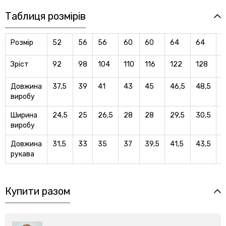
Таблиця розмірів
Розмір
52
56
56
60
60
64
64
6
Зріст
92
98
104
110
116
122
128
1
Довжина
37,5
39
41
43
45
46,5
48,5
5
виробу
Ширина
24,5
25
26,5
28
28
29,5
30,5
3
виробу
Довжина
31,5
33
35
37
39,5
41,5
43,5
4
рукава
Купити разом