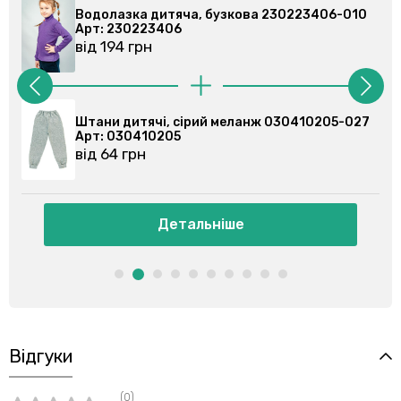
06-010
Водолазка дитяча, бузкова 230223406-010
Арт: 230223406
від 194 грн
205-027
Штани спортивні, сірі 030355201-023
Арт: 030355201
від 86 грн
Детальніше
Відгуки
(0)