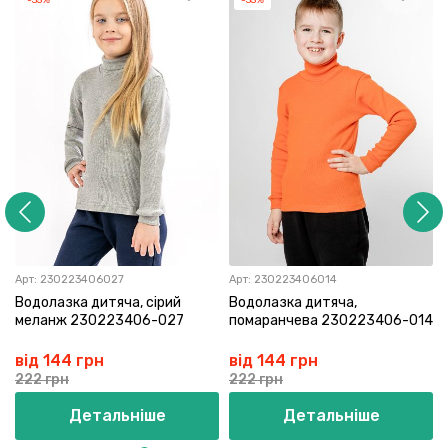
Арт:
230223406027
Арт:
230223406014
Водолазка дитяча, сірий
Водолазка дитяча,
меланж 230223406-027
помаранчева 230223406-014
від 144 грн
від 144 грн
222 грн
222 грн
Детальніше
Детальніше