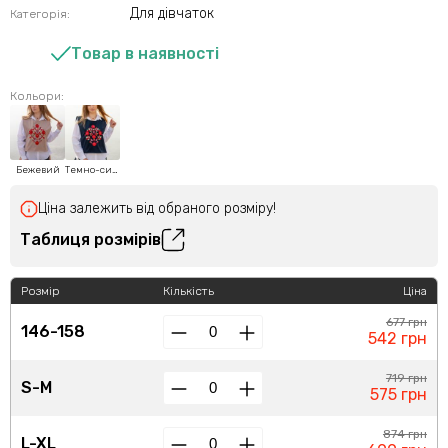
Для дівчаток
Категорія:
Товар в наявності
Кольори:
Бежевий
Темно-синій
Ціна залежить від обраного розміру!
Таблиця розмірів
Розмір
Кількість
Ціна
677 грн
146-158
542 грн
719 грн
S-M
575 грн
874 грн
L-XL