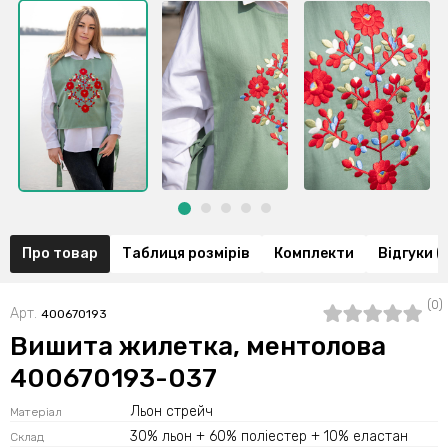
Про товар
Таблиця розмірів
Комплекти
Відгуки (
(0)
Арт.
400670193
Вишита жилетка, ментолова
400670193-037
Льон стрейч
Матеріал
30% льон + 60% поліестер + 10% еластан
Склад