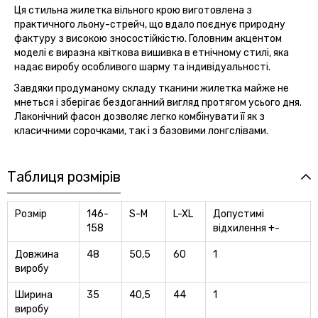
Ця стильна жилетка вільного крою виготовлена з
практичного льону-стрейч, що вдало поєднує природну
фактуру з високою зносостійкістю. Головним акцентом
моделі є виразна квіткова вишивка в етнічному стилі, яка
надає виробу особливого шарму та індивідуальності.
Завдяки продуманому складу тканини жилетка майже не
мнеться і зберігає бездоганний вигляд протягом усього дня.
Лаконічний фасон дозволяє легко комбінувати її як з
класичними сорочками, так і з базовими лонгслівами.
Таблиця розмірів
Розмір
146-
S-M
L-XL
Допустимі
158
відхилення +-
Довжина
48
50,5
60
1
виробу
Ширина
35
40,5
44
1
виробу