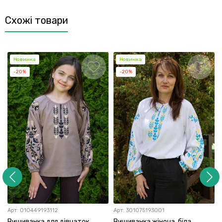
Схожі товари
Новинка
Новинка
-20%
-20%
Арт:
010449193112
Арт:
301075193001
Вишиванка для дівчаток,
Вишиванка жіноча, біла