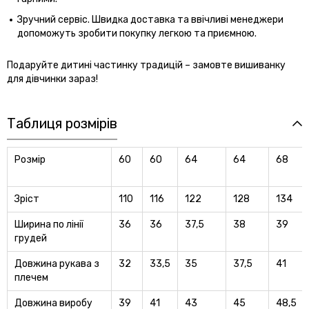
Зручний сервіс. Швидка доставка та ввічливі менеджери
допоможуть зробити покупку легкою та приємною.
Подаруйте дитині частинку традицій – замовте вишиванку
для дівчинки зараз!
Таблиця розмірів
Розмір
60
60
64
64
68
Зріст
110
116
122
128
134
Ширина по лінії
36
36
37,5
38
39
грудей
Довжина рукава з
32
33,5
35
37,5
41
плечем
Довжина виробу
39
41
43
45
48,5