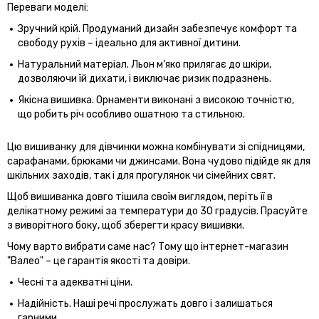
Переваги моделі:
Зручний крій. Продуманий дизайн забезпечує комфорт та
свободу рухів – ідеально для активної дитини.
Натуральний матеріал. Льон м'яко прилягає до шкіри,
дозволяючи їй дихати, і виключає ризик подразнень.
Якісна вишивка. Орнаменти виконані з високою точністю,
що робить річ особливо ошатною та стильною.
Цю вишиванку для дівчинки можна комбінувати зі спідницями,
сарафанами, брюками чи джинсами. Вона чудово підійде як для
шкільних заходів, так і для прогулянок чи сімейних свят.
Щоб вишиванка довго тішила своїм виглядом, періть її в
делікатному режимі за температури до 30 градусів. Прасуйте
з виворітного боку, щоб зберегти красу вишивки.
Чому варто вибрати саме нас? Тому що інтернет-магазин
"Валео" – це гарантія якості та довіри.
Чесні та адекватні ціни.
Надійність. Наші речі прослужать довго і залишаться
гарними.