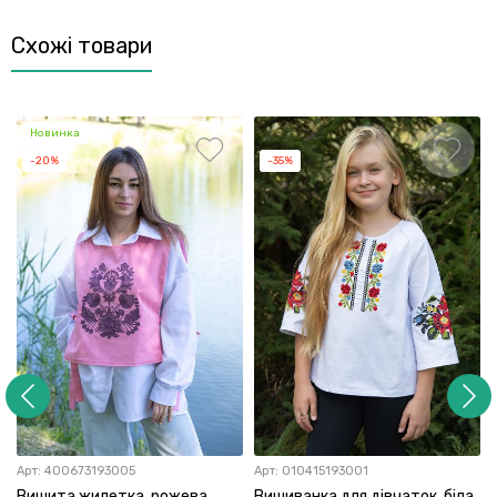
Схожі товари
Новинка
-20%
-35%
Арт:
400673193005
Арт:
010415193001
Вишита жилетка, рожева
Вишиванка для дівчаток, біла