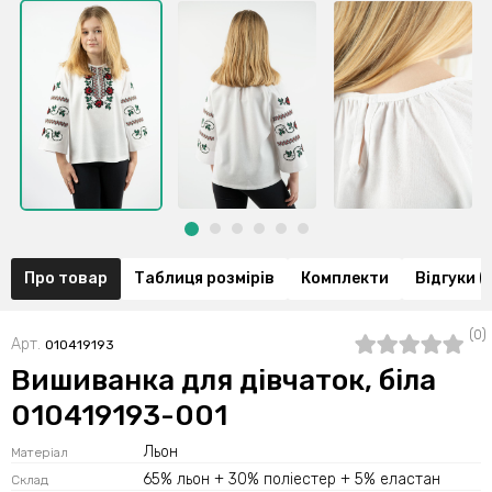
Про товар
Таблиця розмірів
Комплекти
Відгуки (
(0)
Арт.
010419193
Вишиванка для дівчаток, біла
010419193-001
Льон
Матеріал
65% льон + 30% поліестер + 5% еластан
Склад