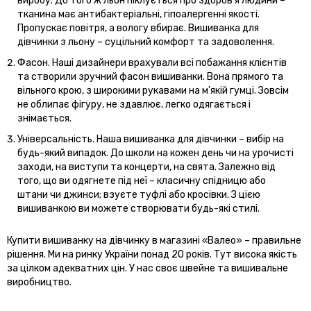
виробу. До того ж льон піклується про здоров'я людини –
тканина має антибактеріальні, гіпоалергенні якості.
Пропускає повітря, а вологу вбирає. Вишиванка для
дівчинки з льону – суцільний комфорт та задоволення.
Фасон. Наші дизайнери врахували всі побажання клієнтів
та створили зручний фасон вишиванки. Вона прямого та
вільного крою, з широкими рукавами на м'якій гумці. Зовсім
не облипає фігуру, не здавлює, легко одягається і
знімається.
Універсальність. Наша вишиванка для дівчинки – вибір на
будь-який випадок. До школи на кожен день чи на урочисті
заходи, на виступи та концерти, на свята. Залежно від
того, що ви одягнете під неї – класичну спідницю або
штани чи джинси; взуєте туфлі або кросівки. З цією
вишиванкою ви можете створювати будь-які стилі.
Купити вишиванку на дівчинку в магазині «Валео» – правильне
рішення. Ми на ринку України понад 20 років. Тут висока якість
за цілком адекватних цін. У нас своє швейне та вишивальне
виробництво.