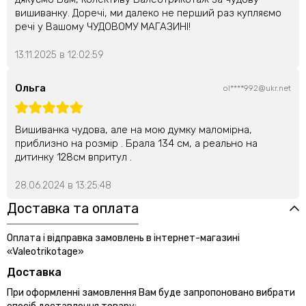
вишиванку. Доречі, ми далеко не перший раз купляємо
речі у Вашому ЧУДОВОМУ МАГАЗИНІ!
13.11.2025 в 12:02:59
Ольга
ol****992@ukr.net
Вишиванка чудова, але на мою думку маломірна,
приблизно на розмір . Брала 134 см, а реально на
дитинку 128см впритул .
28.06.2024 в 13:25:48
Доставка та оплата
Оплата і відправка замовлень в інтернет-магазині
«Valeotrikotage»
Доставка
При оформленні замовлення Вам буде запропоновано вибрати