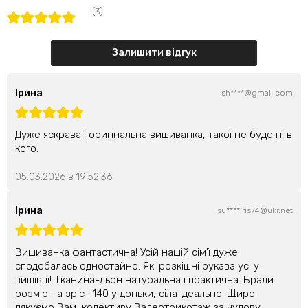
(3)
Залишити відгук
Ірина
sh****@gmail.com
Дуже яскрава і оригінальна вишиванка, такої не буде ні в
кого.
05.03.2026 в 19:52:36
Ірина
su****iris74@ukr.net
Вишиванка фантастична! Усій нашій сім'ї дуже
сподобалась одностайно. Які розкішні рукава усі у
вишівці! Тканина-льон натуральна і практична. Брали
розмір на зріст 140 у доньки, сіла ідеально. Щиро
дякуємо Вам, колективу Валеотрикотаж за чудову