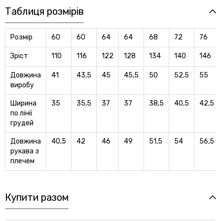
Таблиця розмірів
Розмір
60
60
64
64
68
72
76
Зріст
110
116
122
128
134
140
146
Довжина
41
43,5
45
45,5
50
52,5
55
виробу
Ширина
35
35,5
37
37
38,5
40,5
42,5
по лiнiї
грудей
Довжина
40,5
42
46
49
51,5
54
56,5
рукава з
плечем
Купити разом