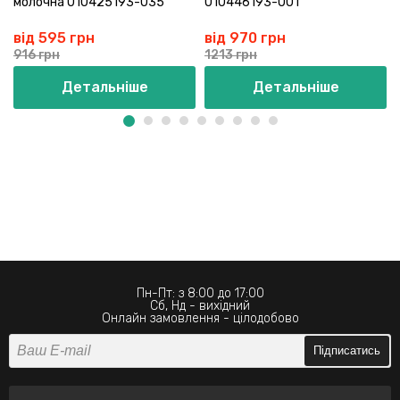
молочна 010425193-035
010446193-001
від 595 грн
від 970 грн
916 грн
1213 грн
Детальніше
Детальніше
Пн-Пт: з 8:00 до 17:00
Сб, Нд - вихідний
Онлайн замовлення - цілодобово
Підписатись