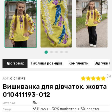
Про товар
Таблиця розмірів
Комплекти
Відгуки (
(3)
Арт.
010411193
Вишиванка для дівчаток, жовта
010411193-012
Льон
Матеріал
65% льон + 30% поліестер + 5% еластан
Склад