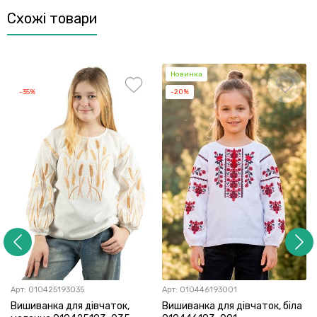
Схожі товари
Новинка
-35%
-20%
Арт:
010425193035
Арт:
010446193001
Вишиванка для дівчаток,
Вишиванка для дівчаток, біла