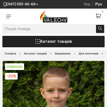
Укр
Рус
(067) 530-62-62
0
Каталог товарів
Головна
Каталог товарів
Вишиванки
Для хлопчиків
В
Новинка
-20%