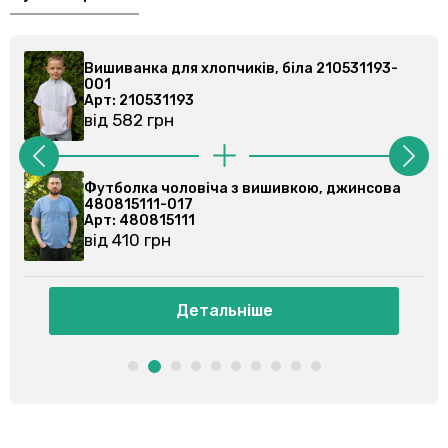
10531193-
Вишиванка для хлопчиків, біла 2105311
001
Арт: 210531193
від 582 грн
 джинсова
Футболка чоловіча з вишивкою, чорна
480815111-002
Арт: 480815111
від 410 грн
Детальніше