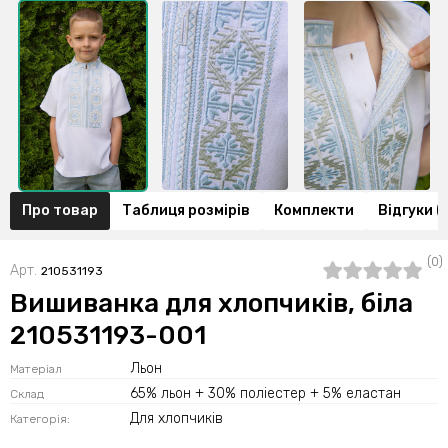
Про товар
Таблиця розмірів
Комплекти
Відгуки (
(0)
Арт.
210531193
Вишиванка для хлопчиків, біла
210531193-001
Льон
Матеріал
65% льон + 30% поліестер + 5% еластан
Склад
Для хлопчиків
Категорія: