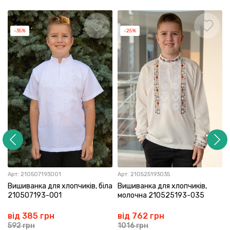
-35%
-25%
Арт:
210507193001
Арт:
210525193035
Вишиванка для хлопчиків, біла
Вишиванка для хлопчиків,
210507193-001
молочна 210525193-035
від 385 грн
від 762 грн
592 грн
1016 грн