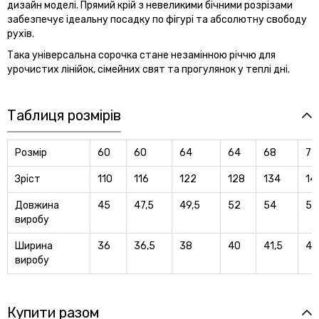
дизайн моделі. Прямий крій з невеликими бічними розрізами
забезпечує ідеальну посадку по фігурі та абсолютну свободу
рухів.
Така універсальна сорочка стане незамінною річчю для
урочистих лінійок, сімейних свят та прогулянок у теплі дні.
Таблиця розмірів
Розмір
60
60
64
64
68
72
Зріст
110
116
122
128
134
14
Довжина
45
47,5
49,5
52
54
56
виробу
Ширина
36
36,5
38
40
41,5
43
виробу
Купити разом