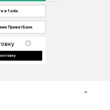
 в 1 клік
ами ПриватБанк
товку
ростовку