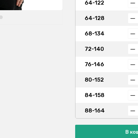
64-122
64-128
68-134
72-140
76-146
80-152
84-158
88-164
В ко