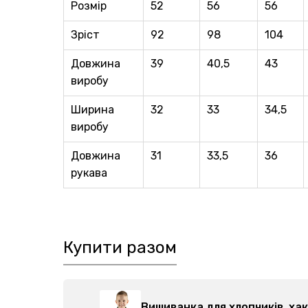
Розмір
52
56
56
Зріст
92
98
104
Довжина
39
40,5
43
виробу
Ширина
32
33
34,5
виробу
Довжина
31
33,5
36
рукава
Купити разом
5111-017
Вишиванка для хлопчиків, х