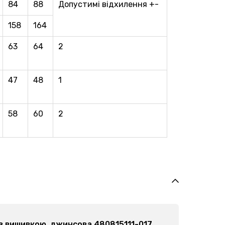
84
88
Допустимі відхилення +-
158
164
63
64
2
47
48
1
58
60
2
ча з вишивкою, чорна 480815111-002