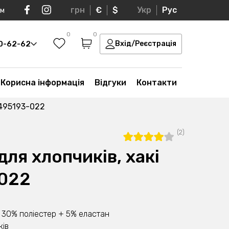
грн
€
$
Укр
Рус
ом
0
0
30-62-62
Вхід/Реєстрація
Корисна інформація
Відгуки
Контакти
0495193-022
(2)
ля хлопчиків, хакі
022
 30% поліестер + 5% еластан
ків