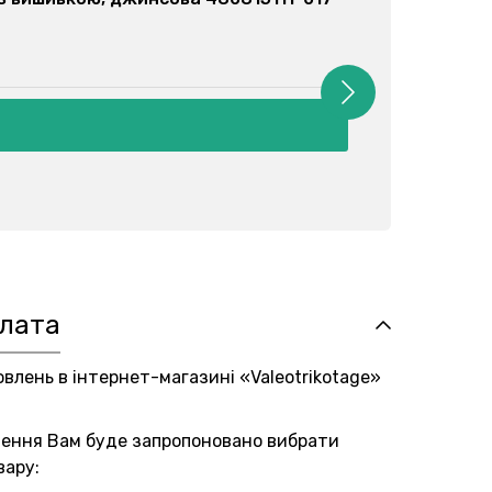
плата
овлень в інтернет-магазині «Valeotrikotage»
лення Вам буде запропоновано вибрати
вару: