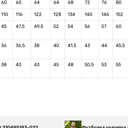
60
60
64
64
68
72
76
80
110
116
122
128
134
140
146
152
45
47,5
49,5
52
54
56
57
60
36
36,5
38
40
41,5
43
44
45,5
38
40
43
45
48
50,5
53
55
акі 210495193-022
Футболка чолові