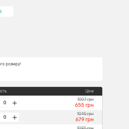
і
го розміру!
ість
Ціна
1007 грн
655 грн
1045 грн
679 грн
1090 грн