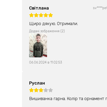
Світлана
sv****pe
Щиро дякую. Отримали.
Додані зображення (2)
06.06.2024 в 11:02:53
Руслан
Вишиванка гарна. Колір та орнамент 