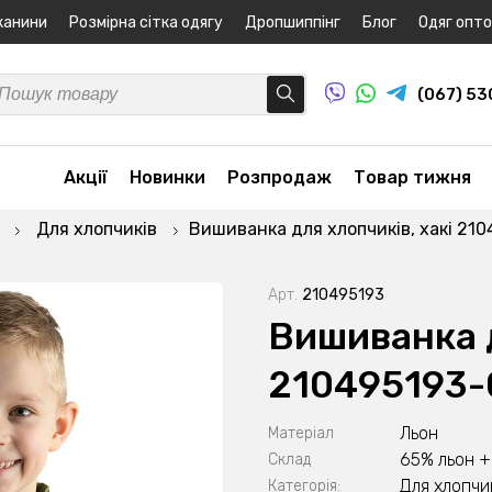
канини
Розмірна сітка одягу
Дропшиппінг
Блог
Одяг опт
(067) 5
Акції
Новинки
Розпродаж
Товар тижня
Для хлопчиків
Вишиванка для хлопчиків, хакі 21
Арт.
210495193
Вишиванка д
210495193-
Льон
Матеріал
65% льон +
Склад
Для хлопчи
Категорія: