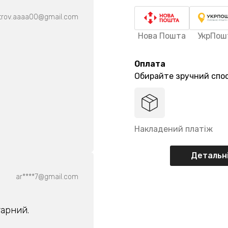
trov.aaaa00@gmail.com
Нова Пошта
УкрПош
Оплата
Обирайте зручний спос
Накладений платіж
Детальні
ar****7@gmail.com
гарний.